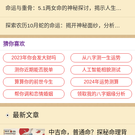
命运与重骨：5.1两女命的神秘探讨，揭示人生奥
秘！
探索农历10月蛇的命运：揭开神秘面纱，分析命
理奥秘
猜你喜欢
2023年你会发大财吗
从八字测一生运势
测你近期能否脱单
人工智能相貌测试
算算你的前世今生
2024年运势测算
帮你调和恋情婚姻
领取我的八字姻缘分析
最新文章
在中国传统命理学中，人们常常将自
中吉命，普通命？探秘命理背
己的命运与生辰八字联系在一起，其