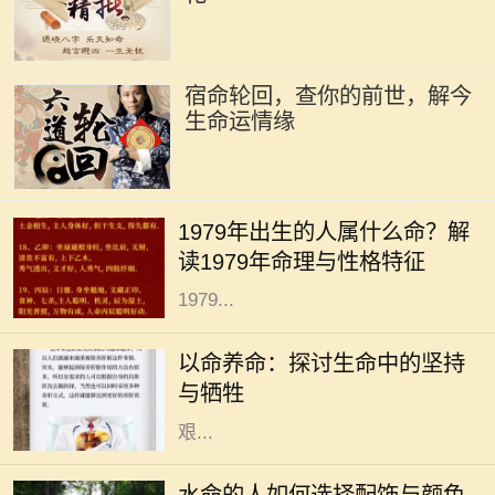
宿命轮回，查你的前世，解今
生命运情缘
在中华文化中，命理学作为一门古老
而神秘的学问，承载了人们对未来的
1979年出生的人属什么命？解
期望与生活的智慧。尤其是生肖对命
读1979年命理与性格特征
理的影响更是让不少人颇感兴趣。
1979...
在我们生活的每一天，“以命养命”这
个词汇时常萦绕在心头。然而，它的
以命养命：探讨生命中的坚持
深入含义并不只是字面上的理解，而
与牺牲
是包涵了我们在生活中所要面对的
艰...
在中国传统命理中，水命的人通常具
有聪明机智、适应力强的个性特征。