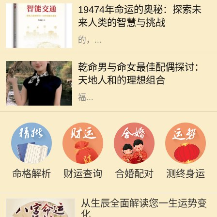
19474年命运的奥秘：探索未
生命而言，命运从来没有固定的答
来人类的智慧与挑战
案。在这未来的年代间，人们所经历
的，...
在中华传统命理学中，命理不仅可以
影响一个人的性格和命运，还可以影
乾命男与命女最佳配偶探讨：
响其与他人的相处和和谐程度。尤其
天地人和的理想组合
是夫妻之间的配合，更是影响生活幸
福...
命格解析
财运查询
合婚配对
测终身运
从生辰全面解读您一生运势变
化