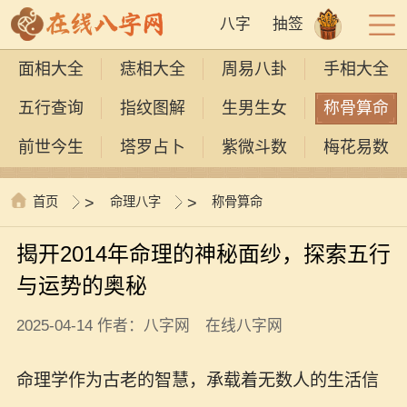
八字
抽签
面相大全
痣相大全
周易八卦
手相大全
五行查询
指纹图解
生男生女
称骨算命
前世今生
塔罗占卜
紫微斗数
梅花易数
首页
>
命理八字
>
称骨算命
揭开2014年命理的神秘面纱，探索五行
与运势的奥秘
2025-04-14 作者：八字网 在线八字网
命理学作为古老的智慧，承载着无数人的生活信