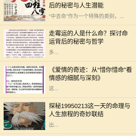
后的秘密与人生潜能
中“吉”和“凶”是最为常见的分类。而
“中吉命”作为一个特殊的类别，...
在我们的生活中，总会遇到一些人，
他们似乎总是与霉运相伴，无论是事
走霉运的人是什么命？探讨命
业、感情还是健康，似乎都在不断遭
运背后的秘密与哲学
遇挫折和不顺。这样的现象引发了许
多...
在这个快节奏的时代，爱情似乎变得
越来越稀薄。然而，在某些情感的角
《爱情的奇迹：从“惜你惜命”看
落，却依旧有一种深沉而细腻的情感
情感的细腻与深刻》
在悄然滋长。那就是“惜你惜命”。
这...
在命理学中，每个人的生日都承载着
独特的命运密码。1995年2月13日，
探秘19950213这一天的命理与
这一天的出生者往往被认为拥有丰富
人生旅程的奇妙联结
的内在潜能与无限的可能性。那么，
出...
19474年，这一神秘的年份似乎充满
了无尽的可能性与挑战。对于每一个