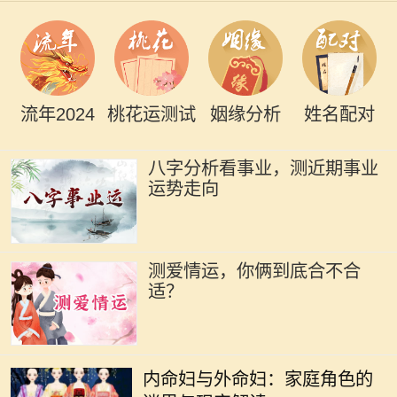
流年2024
桃花运测试
姻缘分析
姓名配对
八字分析看事业，测近期事业
运势走向
测爱情运，你俩到底合不合
适？
在中国传统文化中，家庭的结构和成
员的角色有着深厚的历史渊源。内命
内命妇与外命妇：家庭角色的
妇与外命妇两个概念，时常引发人们