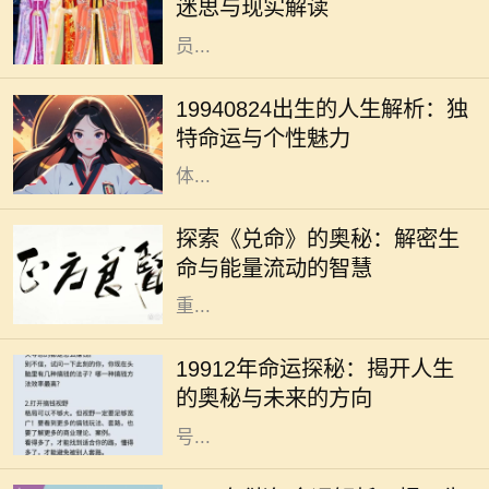
迷思与现实解读
的思考与讨论。它们不仅仅是家庭成
员...
1994年8月24日，许多人在这个时刻
降生，承载着独特的命运与个性。这
19940824出生的人生解析：独
一天，由于其日期的特殊性，赋予了
特命运与个性魅力
出生在这一天的人成为不同寻常的个
体...
在浩瀚的中华文化中，易经作为一部
经典之作，不仅传承了千年智慧，更
探索《兑命》的奥秘：解密生
为我们提供了洞察生活与生命的独特
命与能量流动的智慧
视角。其中，《兑命》作为易经中的
重...
在我们的生命旅程中，许多人常常会
好奇自己命运的轨迹以及未来的走
19912年命运探秘：揭开人生
向，而“19912年”这一数字又代表着
的奥秘与未来的方向
什么呢？它可能是一个深奥的命理符
号...
生肖猪是中国传统文化中的一种重要
象征，与其相关的命运常常引发广泛