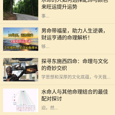
水命的人如何选择配饰与颜色
不过，适当的配饰和颜色能进一步增
来旺运提升运势
强水命人的运势，帮助他们在生活和
事...
在传统的命理学说中，男命带福星被
认为是一种吉祥的命格，这种命格的
男命带福星，助力人生逆袭，
人往往能够在生活中享受到许多意想
财运亨通的命理解析！
不到的好运和福气。福星是指那些能
够...
在中国古老的命理文化中，“东施”和
探寻东施西四命：命理与文化
“西四命”这两个概念常常引起人们的
的奇妙交织
好奇。这些术语背后蕴藏着丰富的哲
学思想和深厚的文化底蕴，今天我...
水命的人在五行中象征着智慧与流
动，具有灵活应变的特性。他们通常
水命人与其他命理结合的最佳
性情温和，富有同情心，善于倾听与
配对探讨
理解他人，因此在社交圈中颇受欢
迎。然...