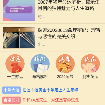
2007年猪年命运解析：揭示生
的讨论。2007年是猪年，而出生于这
肖猪的独特魅力与人生道路
一年的朋友们，常常被认为拥有独特
的...
命理学，无论在古代还是现代，都给
人们提供了一种解读自身性格与命运
探索20020613命理密码：理智
的方式。在这其中，出生日期的解读
与感性的完美交织
是一个重要的环节。2002年6月13日
出...
一生财运
命格解析
2024运势
测桃花运
十年大运
把握命运黄金十年走上人生巅峰
合婚配对
你和TA是天生一对还是苦命鸳鸯