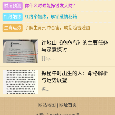
财运预测
你什么时候能挣钱发大财？
红线姻缘
红线牵姻缘，解锁爱情秘籍
生肖运势
了解生肖刑冲合害，助您趋吉避凶
许地山是一位杰出的作家，他的作品
深深影响了中国现代文学。其中，
许地山《命命鸟》的主要任务
《命命鸟》是一部引人注目的小说，
与深意探讨
生动展示了人性、命运以及生命的脆
弱与...
在中国传统命理学中，出生时辰对一
个人的性格、命运有着重要的影响。
探秘午时出生的人：命格解析
其中，午时（中午11点到1点）出生
与运势展望
的人，因其时辰的特殊性，常被视作
福...
网站地图
|
网址首页