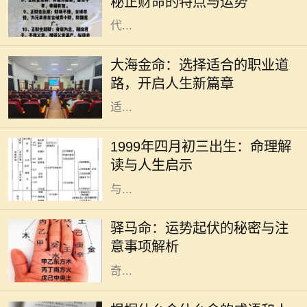
秘正财命的特点与运势
财命备受关注。正财作为一种命格，
代...
在中国传统命理学中，每个人的命运
与五行有着密切的联系。大海金命，
大海金命：选择适合的职业道
象征着广阔与坚韧，适合在多变、开
路，开启人生新篇章
放的行业中发挥自己的才华。选择合
适...
在中国传统文化中，命理学被视为一
种重要的研究方式，通过分析个人的
1999年四月初三出生：命理解
出生时间以预测其命运走向。1999年
读与人生启示
四月初三出生的人，随着五行的变化
与...
驿马命，这个源自于中国传统命理学
的概念，意味着一个人命中有驿马星
驿马命：运势起伏的秘密与注
相伴，通常与流动、变迁、出行紧密
意事项解析
相关。许多人可能对这一命理产生好
奇...
成语是汉语言文化的瑰宝，它不仅凝
聚了丰富的历史和哲理，还反映了古