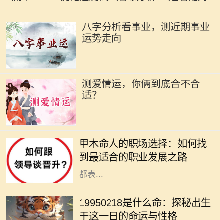
八字分析看事业，测近期事业
运势走向
测爱情运，你俩到底合不合
适？
在古老的命理学中，甲木是五行之
一，象征着生机、成长和发展。甲木
甲木命人的职场选择：如何找
命的人如同春天的树木，充满了生命
到最适合的职业发展之路
力和创造力。他们在人际关系中通常
都表...
在中国传统文化中，八字命理被视为
解读一个人命运的重要工具。1995年
19950218是什么命：探秘出生
2月18日出生的人，正好是在农历正
于这一日的命运与性格
月初十，这一天在五行八字中的影响