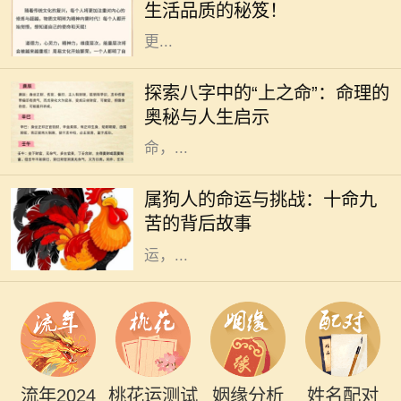
生活品质的秘笈！
力。但是，要想在生活和事业中实现
更...
在中国传统命理学中，每个人的出生
时刻可以用八字来描述，而八字又可
探索八字中的“上之命”：命理的
以分为多种命格，其中“上之命”便是
奥秘与人生启示
一种颇具神秘色彩的命格。上之
命，...
在中国传统文化中，属狗的人常常被
描绘为忠诚正直、勇敢无畏的形象。
属狗人的命运与挑战：十命九
然而，许多人并不知道的是，属狗的
苦的背后故事
命人常常面临着“十命九苦”的命
运，...
流年2024
桃花运测试
姻缘分析
姓名配对