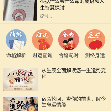
根据什么会什么命的成语和人
人的智慧和人生观。在我们的生活
生智慧探讨
中，各种巧妙的成语常常能够给我们
提供...
命格解析
财运查询
合婚配对
测终身运
从生辰全面解读您一生运势变
化
宿命轮回，查你的前世，解今
生命运情缘