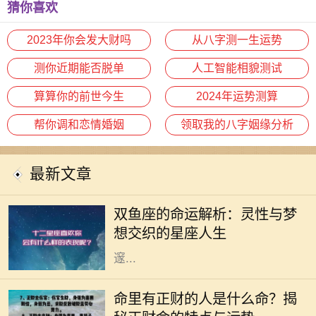
猜你喜欢
2023年你会发大财吗
从八字测一生运势
测你近期能否脱单
人工智能相貌测试
算算你的前世今生
2024年运势测算
帮你调和恋情婚姻
领取我的八字姻缘分析
最新文章
双鱼座，作为十二星座中的最后一个
星座，象征着无尽的灵性与感性。双
双鱼座的命运解析：灵性与梦
鱼座的人通常极具同情心，对周围人
想交织的星座人生
的情感极为敏感，他们像海洋一般深
邃...
命理学是古老而智慧的学问，它通过
分析个人的生辰八字来解读一个人的
命里有正财的人是什么命？揭
命运与性格。在众多命理特征中，正