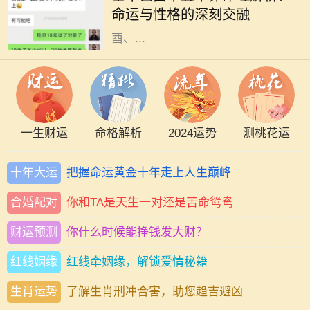
命运与性格的深刻交融
走向。今天，我们将针对壬午、己
酉、...
一生财运
命格解析
2024运势
测桃花运
十年大运
把握命运黄金十年走上人生巅峰
合婚配对
你和TA是天生一对还是苦命鸳鸯
财运预测
你什么时候能挣钱发大财？
红线姻缘
红线牵姻缘，解锁爱情秘籍
生肖运势
了解生肖刑冲合害，助您趋吉避凶
四季更迭，岁月如梭，人生轨迹中总