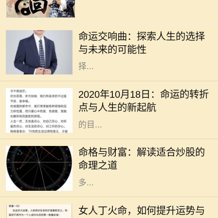
在这个快节奏的时代，许多人常常感
到迷茫，甚至对未来充满了担忧。电
命运交响曲：探索人生的选择
影《命运交响曲》通过一段跌宕起伏
与未来的可能性
的故事，引导观众深入思考人生的选
择...
2020年10月18日，作为一个看似普
通的日子，却在不知不觉中成了许多
2020年10月18日：命运的转折
人生活的转折点。在这个时代高速发
点与人生的新起航
展的背景下，我们总是忙于追逐眼前
的目...
在现代社会，股市作为一种重要的投
资方式，吸引了越来越多的人参与。
命格与财富：解读适合炒股的
然而，炒股不仅仅是简单地买入和卖
命理之道
出，更是与个人的命理息息相关。许
多...
在中国传统命理学中，丁火命代表了
热情、温暖和灵动。对于女人来说，
女人丁火命，如何提升运势与
丁火命的特质使她们充满了活力和魅