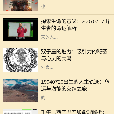
也...
在我们的人生旅程中，每个生命的诞
生都注定有其独特的意义与使命。
探索生命的意义：20070717出
20070717这个特殊的日期，隐含着
生者的命运解析
丰富的数字哲学，昭示着出生在这一
天的人...
双子座是个富有魅力的星座，生于5
月21日至6月20日之间的双子们，凭
双子座的魅力：吸引力的秘密
借其机智与灵活的个性，成为社交场
与心灵的共鸣
合的明星。他们的吸引力不单来源于
外表...
在众多的出生日期中，1994年7月20
日这一日具有其独特的意义。对于这
19940720出生的人生轨迹：命
一日出生的人来说，他们的命运似乎
运与潜能的交织之旅
注定要与众不同。每个人都希望自己
的...
在浩瀚的命理学中，五行八字被视为
解读一个人命运的重要工具。不同的
壬午己酉辛丑辛卯命理解析：
命格拥有各自独特的性格特征与运势