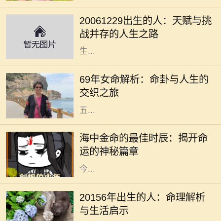
都蕴含着独特的命理密码。对于2006
20061229出生的人：天赋与挑
年12月29日出生的人来说，他们的命
战并存的人生之路
运之路充满了挑战与机遇。这一天出
生...
在中国的传统文化中，命理学一直占
据着重要的地位。特别是对于1969年
69年女命解析：命卦与人生的
出生的女性，她们的命卦具有独特的
交织之旅
含义与特点。69年女命，通常属蛇，
五...
在中国传统的命理学中，每个人的命
运都与五行有着密切的关联。海中金
海中金命的最佳时辰：揭开命
命，作为金命的一种，其蕴含的不仅
运的神秘篇章
是金的特性，还有深厚的文化内涵。
今...
在中国传统命理学中，出生年份常常
被视为一个人命运的重要标志。
20156年出生的人：命理解析
20156年，随着时代的变迁，许多人
与生活启示
对这一年份的命理特征产生了浓厚的