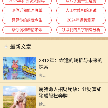
2023年你会发大财吗
从八字测一生运势
测你近期能否脱单
人工智能相貌测试
算算你的前世今生
2024年运势测算
帮你调和恋情婚姻
领取我的八字姻缘分析
最新文章
在未来的某一天，2812年，地球上的
每一个人都将面临巨大的变化。科技
2812年：命运的转折与未来的
的迅猛发展、环境的恶化、人类思维
探索
方式的转变，都是影响未来的重要因
素...
在中国传统文化中，生肖不仅仅是代
表出生年份的一个符号，更是承载着
属猪命人招财秘诀：让财富如
丰富的文化寓意和信仰。属猪的人性
猪般轻松奔腾！
格温和，诚实善良，慷慨大方，通常
给...
在我们的人生旅途中，每个出生日期