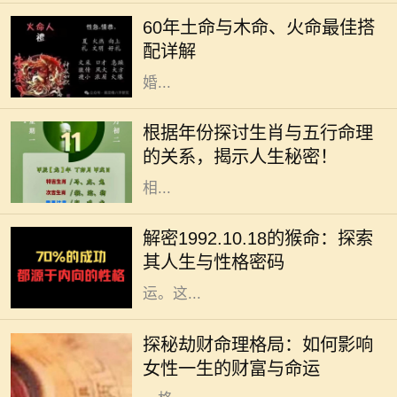
都是不同的，而土命、木命和火命则
60年土命与木命、火命最佳搭
是常被讨论的一类。这种讨论不仅涉
配详解
及到个人命理，还影响着人际关系、
婚...
在中国传统文化中，生肖和五行是命
理学中两个重要的元素。每一个生肖
根据年份探讨生肖与五行命理
年都有其独特的五行属性，这不仅影
的关系，揭示人生秘密！
响着个人的性格特征，还与命运息息
相...
在中华文化中，十二生肖不仅仅是一
种标志，更蕴含着丰富的哲学和人生
解密1992.10.18的猴命：探索
智慧。我们今天要探讨的是1992年
其人生与性格密码
10月18日出生的猴命人的性格与命
运。这...
在命理学中，劫财格局常常被视为一
种特殊的命理趋势，尤其对女性而
探秘劫财命理格局：如何影响
言，它不仅影响着她的财富，还深刻
女性一生的财富与命运
影响着她的生活与人际关系。了解这