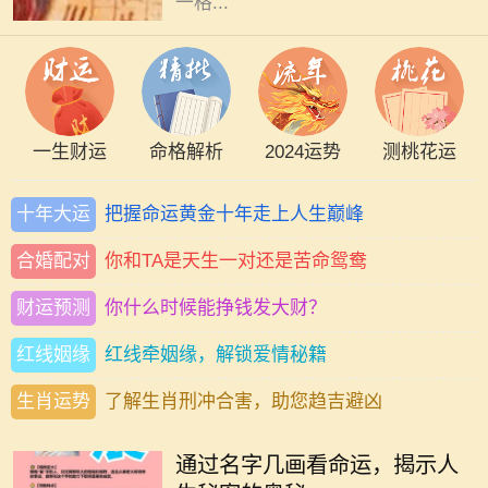
一格...
一生财运
命格解析
2024运势
测桃花运
十年大运
把握命运黄金十年走上人生巅峰
合婚配对
你和TA是天生一对还是苦命鸳鸯
财运预测
你什么时候能挣钱发大财？
红线姻缘
红线牵姻缘，解锁爱情秘籍
生肖运势
了解生肖刑冲合害，助您趋吉避凶
在中华文化中，名字不仅承载了父母
的期望和美好寓意，更在某种程度上
通过名字几画看命运，揭示人
与一个人的命运息息相关。特别是名