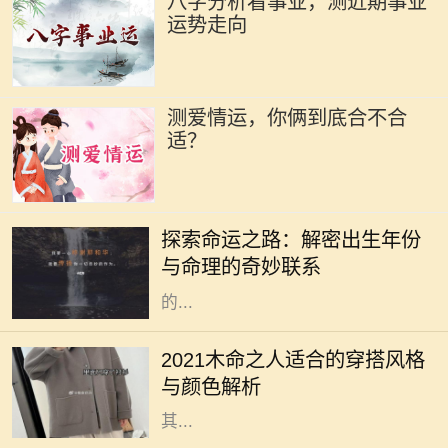
八字分析看事业，测近期事业
运势走向
测爱情运，你俩到底合不合
适？
在中国传统文化中，命理学一直扮演
着重要的角色。古人相信，一个人出
探索命运之路：解密出生年份
生的年份、月份、日期和时辰直接影
与命理的奇妙联系
响着他们的命运。而其中，出生年份
的...
2021年是农历辛丑年，对于木命的人
而言，这一年的穿搭选择直接影响着
2021木命之人适合的穿搭风格
他们的气场与运势。木命属于五行中
与颜色解析
的一种，象征着生长、旺盛与活力，
其...
在中国传统命理学中，每个人的命格