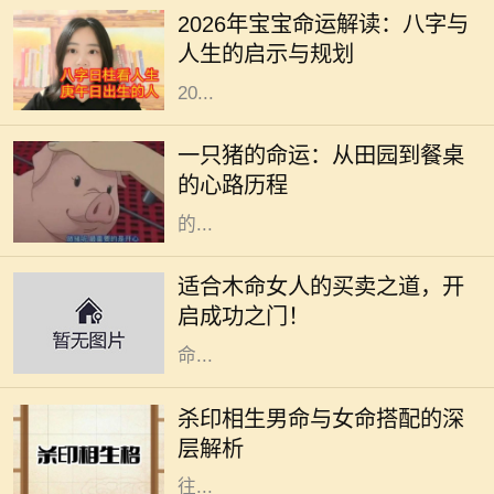
一直以来备受关注。每一个新生命的
2026年宝宝命运解读：八字与
降临，都与其出生年份、月份、日期
人生的启示与规划
和时间紧密相连。从这个角度出发，
20...
在阳光明媚的午后，农田里传来阵阵
悦耳的叫声，一只肥胖的猪悠然自得
一只猪的命运：从田园到餐桌
地在泥土中打滚。它的生活似乎无忧
的心路历程
无虑，每天享受着阳光、青草和农民
的...
木命女人在五行中代表着生机与创造
力，她们通常具有强烈的好奇心和创
适合木命女人的买卖之道，开
造精神，适合从事与艺术、教育、咨
启成功之门！
询等相关的行业。本文将深入探讨木
命...
在命理学中，男女命的搭配一直是一
个重要的话题，尤其是杀印相生的男
杀印相生男命与女命搭配的深
命。这种命格的特点是：杀星有力，
层解析
印绶相生，意味着这个男性的个性往
往...