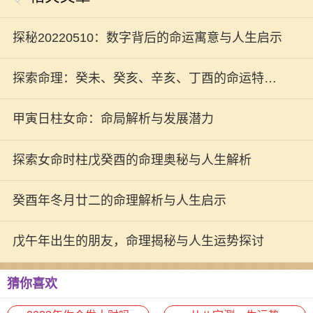
探秘20220510：数字背后的命运寓意与人生启示
探索命理：癸未、癸亥、辛亥、丁酉的命运特征
与人生启示
甲寅日柱女命：命局解析与发展潜力
探索女命时柱戊癸酉的命理奥秘与人生解析
癸酉年冬月廿二的命理解析与人生启示
戊午年出生的朋友，命理揭秘与人生运势探讨
猜你喜欢