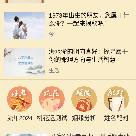
在中华文化中，每个人的命运都与其
出生的年份、五行和生肖密切相关。
1973年出生的朋友，您属于什
1973年，这个年份不仅是新历史的起
么命？一起来揭秘吧！
点，更是成千上万生命的诞生之年。
今...
在命理学中，海水命是一种受人喜爱
的命格。它代表着依赖变化与流动的
海水命的朝向喜好：探寻属于
特性，仿佛大海一般，能够包容万
你的命理方向与生活智慧
象，适应环境。而海水命的人在选择
生活...
流年2024
桃花运测试
姻缘分析
姓名配对