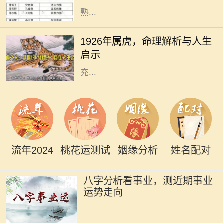
熟...
1926年，农历丙寅年，生肖属虎。在
中国传统文化中，虎被视为勇猛和权
1926年属虎，命理解析与人生
威的象征，具有强烈的个性特征。属
启示
虎的人通常被认为是具备领导才能、
充...
流年2024
桃花运测试
姻缘分析
姓名配对
八字分析看事业，测近期事业
运势走向