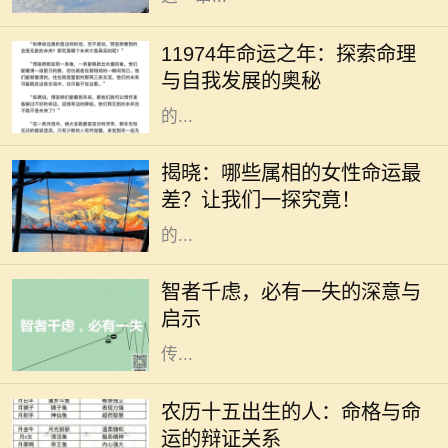
在中华文化悠久的历史长河中，命理
学作为一门深厚的学问，吸引了无数
11974年命运之年：探索命理
对未来充满好奇的人。11974年，这
与自我发展的奥秘
个数字组合在命理学中被赋予了特别
的...
在中国的传统文化中，属相被视为影
响个人命运和性格的重要因素。每个
揭晓：哪些属相的女性命运最
人的出生年份都对应着一种属相，而
差？让我们一探究竟！
这种属相在某种程度上定义了一个人
的...
在人生的旅途中，我们常常会面临各
种选择与挑战。有时候，尽管我们经
智者千虑，必有一失的深意与
过深思熟虑，却仍会遭遇意外的失
启示
误。这正是“智者千虑，必有一失”所
传...
在中华文化中，命理学是一个极具深
度和广度的话题，其中出生日期对个
农历十五出生的人：命格与命
人命格的影响尤为显著。农历十五作
运的辩证关系
为一个特别的日子，象征着圆满与成