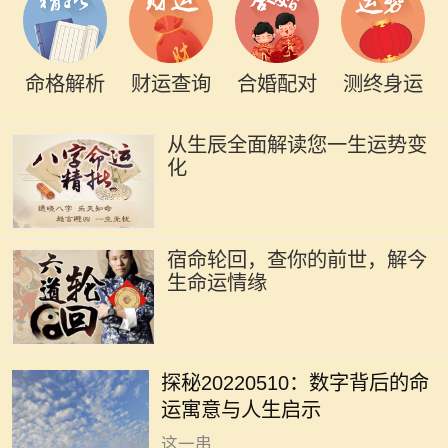
命格解析
财运查询
合婚配对
测终身运
从生辰全面解读您一生运势变
化
宿命轮回，查你的前世，解今
生命运情缘
在文化的长河中，数字常常承载着深
厚的寓意。尤其是在中国传统文化
探秘20220510：数字背后的命
中，数字不仅仅是数学符号，更是蕴
运寓意与人生启示
含着哲理和智慧的象征。20220510
这一串...