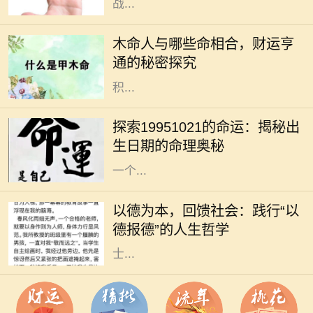
战...
在五行中，木命的人代表着生机与希
望，他们的性格多半温和、善良、乐
木命人与哪些命相合，财运亨
于助人。然而，木命人的财运虽然有
通的秘密探究
其独特优势，但若要实现更大的财富
积...
每个人都有自己独特的生命轨迹，而
命理学恰恰能够帮助我们看清自己生
探索19951021的命运：揭秘出
命中的某些特质与潜力。1995年10
生日期的命理奥秘
月21日这个特别的日期，不仅代表着
一个...
在现代社会，人与人之间的关系愈发
复杂，个体在追求物质利益的同时，
以德为本，回馈社会：践行“以
常常忽略了德行的重要性。然而，回
德报德”的人生哲学
望历史，我们不难发现，许多成功人
士...