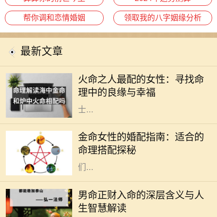
帮你调和恋情婚姻
领取我的八字姻缘分析
最新文章
在中国的传统命理学中，火命代表着
热情、活力与激情。火命之人，通常
火命之人最配的女性：寻找命
生性乐观，充满创造力和积极向上的
理中的良缘与幸福
力量。然而，合适的伴侣对于火命人
士...
在中国传统命理学中，八字命理被广
泛用于分析一个人的命运。在这些命
金命女性的婚配指南：适合的
理中，五行是极其重要的概念。金命
命理搭配探秘
女性，象征着坚韧、果敢与智慧，她
们...
在中国传统命理学中，命理的组合和
分析无不与八字密切相关。对于男命
男命正财入命的深层含义与人
而言，正财的入命，不仅是财富的象
生智慧解读
征，更深层次上反映了一个人的人生