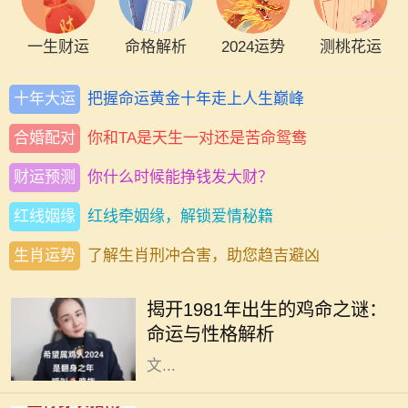
一生财运
命格解析
2024运势
测桃花运
十年大运
把握命运黄金十年走上人生巅峰
合婚配对
你和TA是天生一对还是苦命鸳鸯
财运预测
你什么时候能挣钱发大财？
红线姻缘
红线牵姻缘，解锁爱情秘籍
生肖运势
了解生肖刑冲合害，助您趋吉避凶
每个生肖都有其独特的命运和性格特
征，而1981年恰逢辛酉年，属鸡的人
揭开1981年出生的鸡命之谜：
在这一年出生，他们的命运与性格究
命运与性格解析
竟如何呢？作为一种象征，鸡在中国
文...
在中华传统命理中，每个人的命理特
征都与五行、颜色等有着密切的关