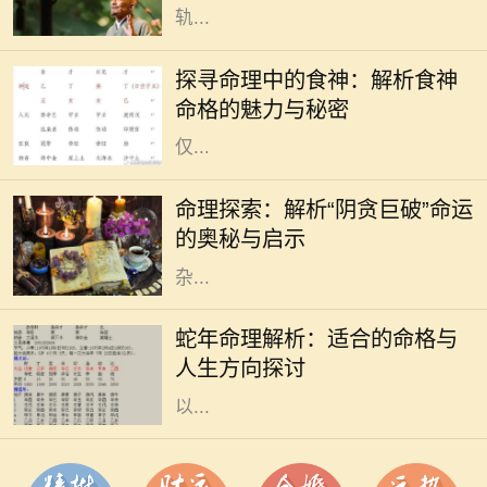
轨...
在中国传统命理学中，八字命格被认
为是了解一个人命运的绝佳工具。其
探寻命理中的食神：解析食神
中，"食神"作为十神之一，代表了个
命格的魅力与秘密
人的智慧、创意与生活享受。食神不
仅...
命理学作为中国传统文化的一部分，
一直以来被人们广泛探讨和应用。在
命理探索：解析“阴贪巨破”命运
众多命格中，“阴贪巨破”命是一种较
的奥秘与启示
为特殊的命型，通常被认为具有复
杂...
在中国传统命理学中，蛇被视为智慧
与灵性的象征，蛇年出生的人通常被
蛇年命理解析：适合的命格与
认为具备独特的直觉和洞察力。他们
人生方向探讨
在生活中常常能迅速适应环境，并能
以...