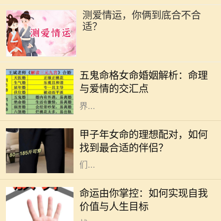
测爱情运，你俩到底合不合
适？
在命理学中，五鬼命格被认为是一种
特殊的命格，尤其对女性来说，它的
五鬼命格女命婚姻解析：命理
特征和影响力独具特色。五鬼命格的
与爱情的交汇点
女性，往往具有丰富的情感与内心世
界...
在中国传统文化中，命理学被认为是
揭示一个人性格、命运和与他人关系
甲子年女命的理想配对，如何
的重要工具。而在这些命理学说中，
找到最合适的伴侣？
甲子年女命的配对问题更是引起了人
们...
命运是什么？它是我们生活中的一种
神秘力量，既像一位无形的导演，又
命运由你掌控：如何实现自我
似一阵不可捉摸的风。在我们的生命
价值与人生目标
旅程中，命运的桥梁常常将机遇与挑