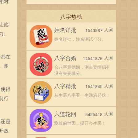
相对
八字热榜
让他
姓名详批
人测
1543987
力。
姓名详批，姓名测试打分。
士都在
八字合婚
人测
14541876
。即
合八字算婚姻，测夫妻情侣有
没有夫妻缘分。
八字精批
人测
1541845
，使得
从生辰八字看一生跌宕起伏！
前行
六道轮回
人测
5425418
，还是
测算前世因，揭开今生果！
开放