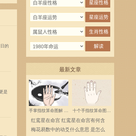
节日的
最新文章
更是
手掌指纹算命图解 三
十个手指纹算命图解
个斗多为中层领导
分析指纹算命是什么
红鸾星在命宫 红鸾星在命宫有何含
义
梅花易数中的动爻什么意思 是怎么