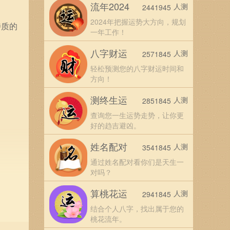
流年2024
人测
2441945
2024年把握运势大方向，规划
特质的
一年工作！
八字财运
人测
2571845
轻松预测您的八字财运时间和
方向！
测终生运
人测
2851845
查询您一生运势走势，让你更
好的趋吉避凶。
姓名配对
人测
3541845
通过姓名配对看你们是天生一
对吗？
算桃花运
人测
2941845
结合个人八字，找出属于您的
桃花流年。