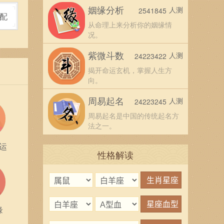
姻缘分析
人测
2541845
配
从命理上来分析你的姻缘情
况。
光辉轨
紫微斗数
人测
24223422
揭开命运玄机，掌握人生方
向。
周易起名
人测
24223245
周易起名是中国的传统起名方
法之一。
运
性格解读
缘