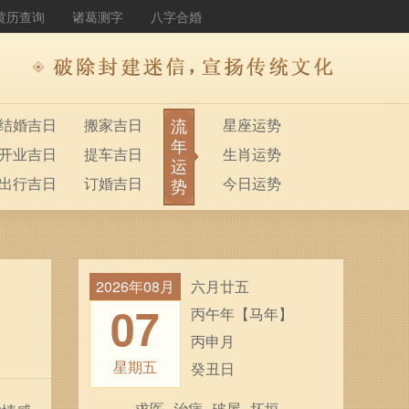
黄历查询
诸葛测字
八字合婚
流
结婚吉日
搬家吉日
星座运势
年
开业吉日
提车吉日
生肖运势
运
出行吉日
订婚吉日
今日运势
势
2026年08月
六月廿五
07
丙午年【马年】
丙申月
星期五
癸丑日
求医
治病
破屋
坏垣