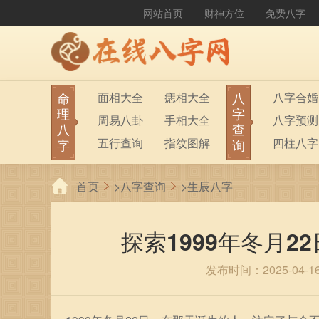
网站首页
财神方位
免费八字
命
八
面相大全
痣相大全
八字合婚
理
字
周易八卦
手相大全
八字预测
八
查
五行查询
指纹图解
四柱八字
字
询
生男生女
称骨算命
六十甲子
首页
>
八字查询
>
生辰八字
前世今生
塔罗占卜
八字财运
紫微斗数
梅花易数
探索1999年冬月
发布时间：2025-04-1