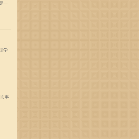
是一
理学
特而丰