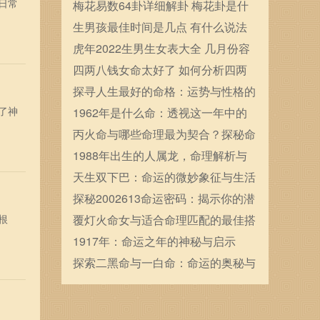
日常
确定的
梅花易数64卦详细解卦 梅花卦是什
么
生男孩最佳时间是几点 有什么说法
虎年2022生男生女表大全 几月份容
易生男宝宝
四两八钱女命太好了 如何分析四两
八钱女命
探寻人生最好的命格：运势与性格的
了神
完美结合
1962年是什么命：透视这一年中的
星座与命运变迁
丙火命与哪些命理最为契合？探秘命
理中的和谐之道
1988年出生的人属龙，命理解析与
运势展望
天生双下巴：命运的微妙象征与生活
中的影响
探秘2002613命运密码：揭示你的潜
根
力与未来之路
覆灯火命女与适合命理匹配的最佳搭
配解析
1917年：命运之年的神秘与启示
探索二黑命与一白命：命运的奥秘与
人生选择