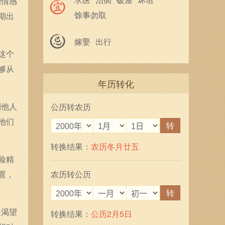
的情感
馀事勿取
期出
嫁娶
出行
这个
够从
年历转化
到他人
公历转农历
他们
转
转换结果：
农历冬月廿五
险精
置，
农历转公历
转
是渴望
转换结果：
公历2月5日