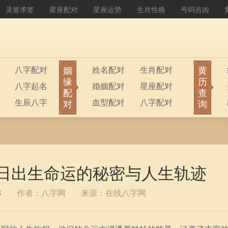
灵签求签
星座配对
星座运势
生肖性格
号码吉凶
姻
黄
八字配对
姓名配对
生肖配对
缘
历
八字起名
婚姻配对
星座配对
配
查
生辰八字
血型配对
八字配对
对
询
八字排盘
公司起名
22日出生命运的秘密与人生轨迹
6
作者：八字网
来源：在线八字网