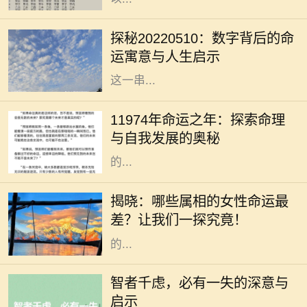
在文化的长河中，数字常常承载着深
厚的寓意。尤其是在中国传统文化
探秘20220510：数字背后的命
中，数字不仅仅是数学符号，更是蕴
运寓意与人生启示
含着哲理和智慧的象征。20220510
这一串...
在中华文化悠久的历史长河中，命理
学作为一门深厚的学问，吸引了无数
11974年命运之年：探索命理
对未来充满好奇的人。11974年，这
与自我发展的奥秘
个数字组合在命理学中被赋予了特别
的...
在中国的传统文化中，属相被视为影
响个人命运和性格的重要因素。每个
揭晓：哪些属相的女性命运最
人的出生年份都对应着一种属相，而
差？让我们一探究竟！
这种属相在某种程度上定义了一个人
的...
在人生的旅途中，我们常常会面临各
种选择与挑战。有时候，尽管我们经
智者千虑，必有一失的深意与
过深思熟虑，却仍会遭遇意外的失
启示
误。这正是“智者千虑，必有一失”所