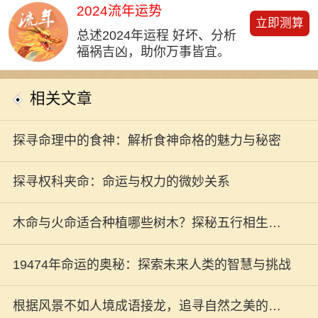
2024流年运势
立即测算
总述2024年运程 好坏、分析
福祸吉凶，助你万事皆宜。
相关文章
探寻命理中的食神：解析食神命格的魅力与秘密
探寻权科夹命：命运与权力的微妙关系
木命与火命适合种植哪些树木？探秘五行相生之
道
19474年命运的奥秘：探索未来人类的智慧与挑战
根据风景不如人境成语接龙，追寻自然之美的旅