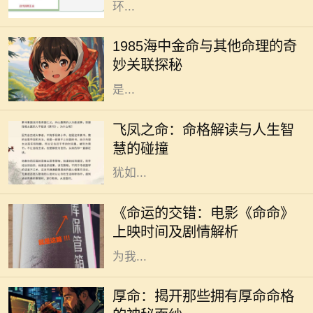
环...
在中国传统的命理学中，每个人的命
运都受到出生年份、月份、日子和时
1985海中金命与其他命理的奇
辰的影响。1985年出生的人，被称为
妙关联探秘
“海中金”。这一命理的特征，指的
是...
在中国传统命理学中，飞凤之命是一
种独特而珍贵的命格。它象征着高
飞凤之命：命格解读与人生智
贵、优雅与灵动，常被视为一种幸运
慧的碰撞
和祝福的象征。命格中蕴含的飞凤，
犹如...
随着电影市场的蓬勃发展，越来越多
的电影作品吸引了观众的目光。其
《命运的交错：电影《命命》
中，备受期待的《命命》即将于近日
上映时间及剧情解析
上映，这部充满悬念与情感的电影将
为我...
在中国传统文化中，命格一直是一个
令人着迷且神秘的话题。无论是算
厚命：揭开那些拥有厚命命格
命、风水，还是命理学，都是我们探