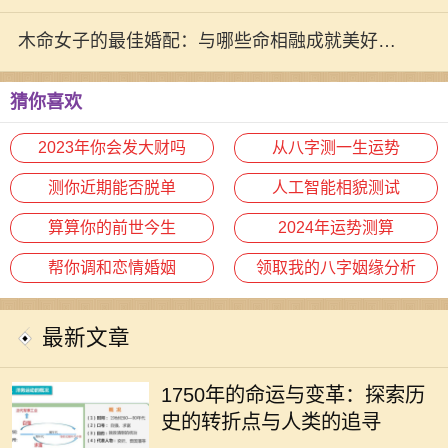
程
木命女子的最佳婚配：与哪些命相融成就美好婚
姻
猜你喜欢
2023年你会发大财吗
从八字测一生运势
测你近期能否脱单
人工智能相貌测试
算算你的前世今生
2024年运势测算
帮你调和恋情婚姻
领取我的八字姻缘分析
最新文章
1750年是一个重要的历史节点，它标
志着人类社会在工业化、科学和文化
1750年的命运与变革：探索历
等多个领域的变革。从农业社会向工
史的转折点与人类的追寻
业社会的转变，折射出人类对生活及