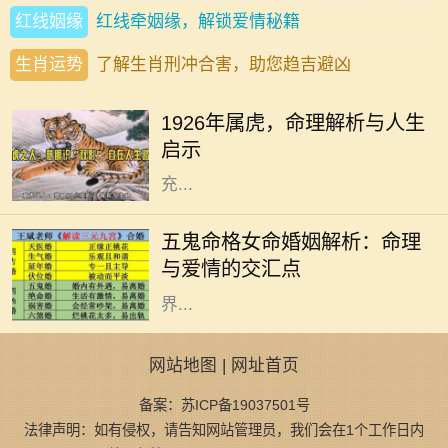
红线姻缘
红线牵姻缘，解锁爱情秘籍
生肖运势
了解生肖刑冲合害，助您趋吉避凶
1926年，农历丙寅年，生肖属虎。在
中国传统文化中，虎被视为勇猛和权
1926年属虎，命理解析与人生
威的象征，具有强烈的个性特征。属
启示
虎的人通常被认为是具备领导才能、
充...
在命理学中，五鬼命格被认为是一种
特殊的命格，尤其对女性来说，它的
五鬼命格女命婚姻解析：命理
特征和影响力独具特色。五鬼命格的
与爱情的交汇点
女性，往往具有丰富的情感与内心世
界...
网站地图
|
网址首页
备案：苏ICP备19037501号
法律声明：如有侵权，请告知网站管理员，我们会在1个工作日内