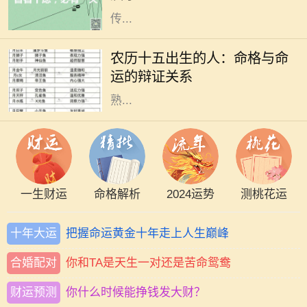
传...
在中华文化中，命理学是一个极具深
度和广度的话题，其中出生日期对个
农历十五出生的人：命格与命
人命格的影响尤为显著。农历十五作
运的辩证关系
为一个特别的日子，象征着圆满与成
熟...
一生财运
命格解析
2024运势
测桃花运
十年大运
把握命运黄金十年走上人生巅峰
合婚配对
你和TA是天生一对还是苦命鸳鸯
财运预测
你什么时候能挣钱发大财？