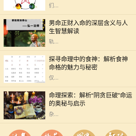
们...
在中国传统命理学中，命理的组合和
分析无不与八字密切相关。对于男命
男命正财入命的深层含义与人
而言，正财的入命，不仅是财富的象
生智慧解读
征，更深层次上反映了一个人的人生
轨...
在中国传统命理学中，八字命格被认
为是了解一个人命运的绝佳工具。其
探寻命理中的食神：解析食神
中，"食神"作为十神之一，代表了个
命格的魅力与秘密
人的智慧、创意与生活享受。食神不
仅...
命理学作为中国传统文化的一部分，
一直以来被人们广泛探讨和应用。在
命理探索：解析“阴贪巨破”命运
众多命格中，“阴贪巨破”命是一种较
的奥秘与启示
为特殊的命型，通常被认为具有复
杂...