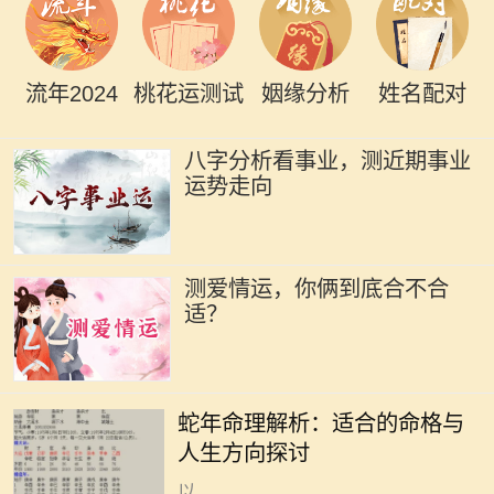
流年2024
桃花运测试
姻缘分析
姓名配对
八字分析看事业，测近期事业
运势走向
测爱情运，你俩到底合不合
适？
在中国传统命理学中，蛇被视为智慧
与灵性的象征，蛇年出生的人通常被
蛇年命理解析：适合的命格与
认为具备独特的直觉和洞察力。他们
人生方向探讨
在生活中常常能迅速适应环境，并能
以...