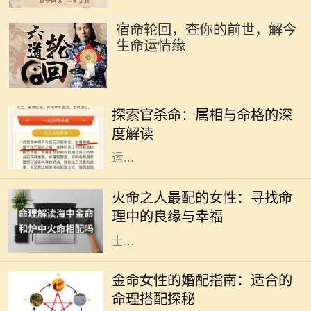
宿命轮回，查你的前世，解今
生命运情缘
在中国传统文化中，命理学是一门博
大精深的学问，其中属相与命格的关
探索官杀命：属相与命格的深
系尤为引人注目。官杀命，作为一种
度解读
特定的命格，常常和成功、权威、财
运...
在中国的传统命理学中，火命代表着
热情、活力与激情。火命之人，通常
火命之人最配的女性：寻找命
生性乐观，充满创造力和积极向上的
理中的良缘与幸福
力量。然而，合适的伴侣对于火命人
士...
在中国传统命理学中，八字命理被广
泛用于分析一个人的命运。在这些命
金命女性的婚配指南：适合的
理中，五行是极其重要的概念。金命
命理搭配探秘
女性，象征着坚韧、果敢与智慧，她