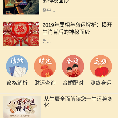
的神秘面纱
索未来和命运的工具。而在众多的命
格中...
2019年是中国农历的己亥年，亥年对
应的属相是猪。猪在中华文化中象征
2019年属相与命运解析：揭开
着财富与好运，常常被认为是富裕与
生肖背后的神秘面纱
幸福的象征。猪年出生的人通常被视
为...
命格解析
财运查询
合婚配对
测终身运
从生辰全面解读您一生运势变
化