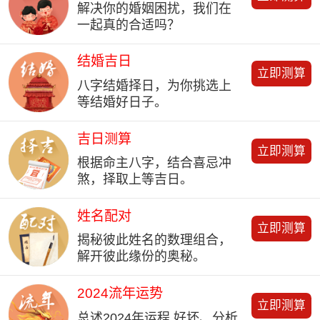
解决你的婚姻困扰，我们在
一起真的合适吗？
结婚吉日
立即测算
八字结婚择日，为你挑选上
等结婚好日子。
吉日测算
立即测算
根据命主八字，结合喜忌冲
煞，择取上等吉日。
姓名配对
立即测算
揭秘彼此姓名的数理组合，
解开彼此缘份的奥秘。
2024流年运势
立即测算
总述2024年运程 好坏、分析