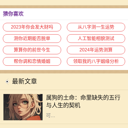
猜你喜欢
2023年你会发大财吗
从八字测一生运势
测你近期能否脱单
人工智能相貌测试
算算你的前世今生
2024年运势测算
帮你调和恋情婚姻
领取我的八字姻缘分析
最新文章
每个人的命里都有独特的五行特征，
而属狗的土命则是一种富暖而稳重的
属狗的土命：命里缺失的五行
存在。属狗的人忠诚、守信，代表着
与人生的契机
信任与友善。然而，在命理中，土命
可...
在中国传统文化中，五行学说是一个
非常重要的哲学体系。五行分别是