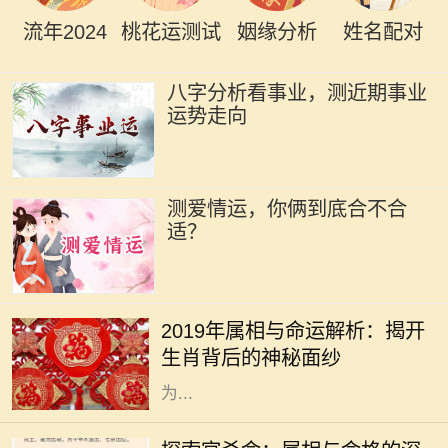
流年2024
桃花运测试
姻缘分析
姓名配对
八字分析看事业，测近期事业
运势走向
测爱情运，你俩到底合不合
适？
2019年是中国农历的己亥年，亥年对
应的属相是猪。猪在中华文化中象征
2019年属相与命运解析：揭开
着财富与好运，常常被认为是富裕与
生肖背后的神秘面纱
幸福的象征。猪年出生的人通常被视
为...
在中国传统文化中，命理学是一门博
大精深的学问，其中属相与命格的关