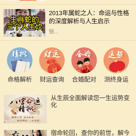
个出生年份的标识，更是与命运、性
2013年属蛇之人：命运与性格
格息息相关的一种符号。2013年是蛇
的深度解析与人生启示
年，属蛇的人往往被认为是智慧与敏
锐...
命格解析
财运查询
合婚配对
测终身运
从生辰全面解读您一生运势变
化
宿命轮回，查你的前世，解今