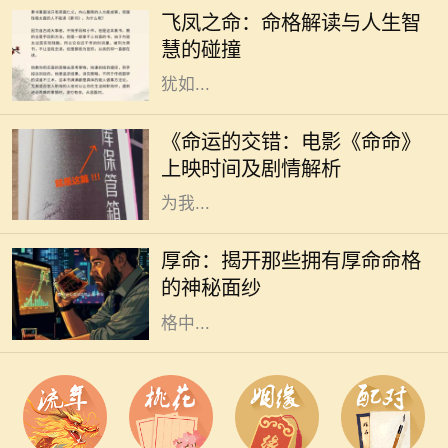
种独特而珍贵的命格。它象征着高
飞凤之命：命格解读与人生智
贵、优雅与灵动，常被视为一种幸运
慧的碰撞
和祝福的象征。命格中蕴含的飞凤，
犹如...
随着电影市场的蓬勃发展，越来越多
的电影作品吸引了观众的目光。其
《命运的交错：电影《命命》
中，备受期待的《命命》即将于近日
上映时间及剧情解析
上映，这部充满悬念与情感的电影将
为我...
在中国传统文化中，命格一直是一个
令人着迷且神秘的话题。无论是算
厚命：揭开那些拥有厚命命格
命、风水，还是命理学，都是我们探
的神秘面纱
索未来和命运的工具。而在众多的命
格中...