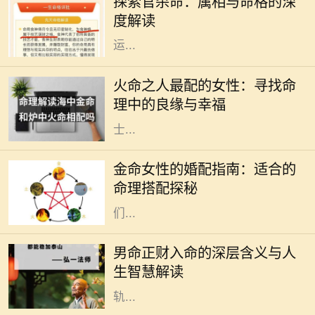
探索官杀命：属相与命格的深
系尤为引人注目。官杀命，作为一种
度解读
特定的命格，常常和成功、权威、财
运...
在中国的传统命理学中，火命代表着
热情、活力与激情。火命之人，通常
火命之人最配的女性：寻找命
生性乐观，充满创造力和积极向上的
理中的良缘与幸福
力量。然而，合适的伴侣对于火命人
士...
在中国传统命理学中，八字命理被广
泛用于分析一个人的命运。在这些命
金命女性的婚配指南：适合的
理中，五行是极其重要的概念。金命
命理搭配探秘
女性，象征着坚韧、果敢与智慧，她
们...
在中国传统命理学中，命理的组合和
分析无不与八字密切相关。对于男命
男命正财入命的深层含义与人
而言，正财的入命，不仅是财富的象
生智慧解读
征，更深层次上反映了一个人的人生
轨...
在中国传统命理学中，八字命格被认