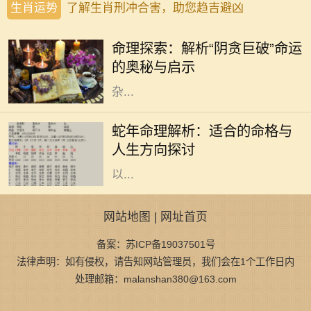
生肖运势
了解生肖刑冲合害，助您趋吉避凶
命理学作为中国传统文化的一部分，
一直以来被人们广泛探讨和应用。在
命理探索：解析“阴贪巨破”命运
众多命格中，“阴贪巨破”命是一种较
的奥秘与启示
为特殊的命型，通常被认为具有复
杂...
在中国传统命理学中，蛇被视为智慧
与灵性的象征，蛇年出生的人通常被
蛇年命理解析：适合的命格与
认为具备独特的直觉和洞察力。他们
人生方向探讨
在生活中常常能迅速适应环境，并能
以...
网站地图
|
网址首页
备案：苏ICP备19037501号
法律声明：如有侵权，请告知网站管理员，我们会在1个工作日内
处理邮箱：malanshan380@163.com