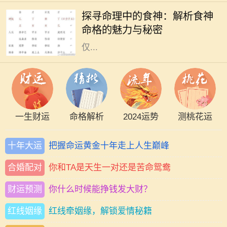
为是了解一个人命运的绝佳工具。其
探寻命理中的食神：解析食神
中，"食神"作为十神之一，代表了个
命格的魅力与秘密
人的智慧、创意与生活享受。食神不
仅...
一生财运
命格解析
2024运势
测桃花运
十年大运
把握命运黄金十年走上人生巅峰
合婚配对
你和TA是天生一对还是苦命鸳鸯
财运预测
你什么时候能挣钱发大财？
红线姻缘
红线牵姻缘，解锁爱情秘籍