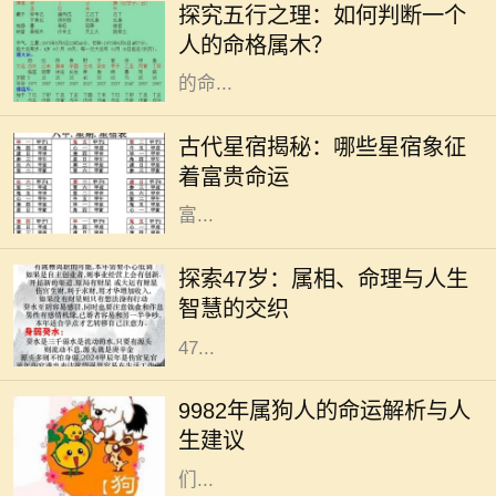
探究五行之理：如何判断一个
金、木、水、火、土，每一种元素都
人的命格属木？
与自然界的现象紧密相连，影响着人
的命...
在古代的天文学中，星宿被视为影响
人命运的重要因素。星宿不仅仅是天
古代星宿揭秘：哪些星宿象征
上的星星，更是古人用来预测人生轨
着富贵命运
迹和命运起伏的工具。尤其是那些与
富...
在中国传统文化中，生肖和命理学是
深受人们关注的主题。它们不仅关系
探索47岁：属相、命理与人生
到个人的性格与命运，还与人生的走
智慧的交织
向息息相关。今天，我们将深入探讨
47...
在中国传统文化中，生肖被认为与个
人的命运有着密切的关系。1982年属
9982年属狗人的命运解析与人
狗的人，正如生肖所示，忠诚、聪慧
生建议
且责任心强。他们的性格特征使得他
们...
在中国传统文化中，生肖不仅仅是一