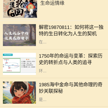
生命运情缘
在中国文化中，出生日期常常被用作
命理分析的重要依据。1987年8月11
解密19870811：如何将这一独
日出生的人士，有着独特的命格，这
特的生日转化为人生的契机
不仅影响着性格、人际关系，还有潜
在...
1750年是一个重要的历史节点，它标
志着人类社会在工业化、科学和文化
1750年的命运与变革：探索历
等多个领域的变革。从农业社会向工
史的转折点与人类的追寻
业社会的转变，折射出人类对生活及
环...
在中国传统的命理学中，每个人的命
运都受到出生年份、月份、日子和时
1985海中金命与其他命理的奇
辰的影响。1985年出生的人，被称为
妙关联探秘
“海中金”。这一命理的特征，指的
是...
在中国传统命理学中，飞凤之命是一