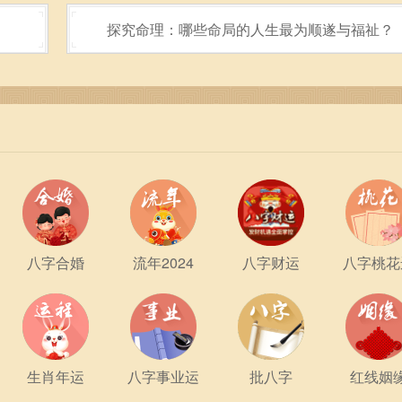
潜意识进行对话。在这种对话中，既有对未来的猜测，也包含了
探究命理：哪些命局的人生最为顺遂与福祉？
价值。
到人的主观能动性。命运固然有其不可预测的一面，但我们通过自
出一条属于自己的道路。算卦所传达的智慧，也在提醒我们要时
挑战。
成为依赖于运气或命运的借口。我们要以积极的态度看待人生的
成为停滞不前的理由。每一次的算命不仅是一次兼顾心理安慰的
想的道路上，找寻内心深处的真实需求。
八字合婚
流年2024
八字财运
八字桃花
结合的方法。它让我们在面对未来的未知时，不再茫然失措，而
过程中，我们每个人都能成为命运的设计者，勇敢走出属于自己
生肖年运
八字事业运
批八字
红线姻