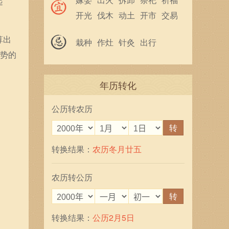
起
开光
伐木
动土
开市
交易
立券
入宅
移徙
安床
纳畜
算出
栽种
作灶
针灸
出行
入殓
安葬
运势的
年历转化
公历转农历
转
转换结果：
农历冬月廿五
农历转公历
转
转换结果：
公历2月5日