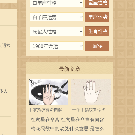
人通常
最新文章
多人
手掌指纹算命图解 三
十个手指纹算命图解
个斗多为中层领导
分析指纹算命是什么
红鸾星在命宫 红鸾星在命宫有何含
义
梅花易数中的动爻什么意思 是怎么