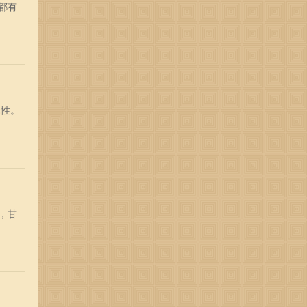
都有
属性。
，甘