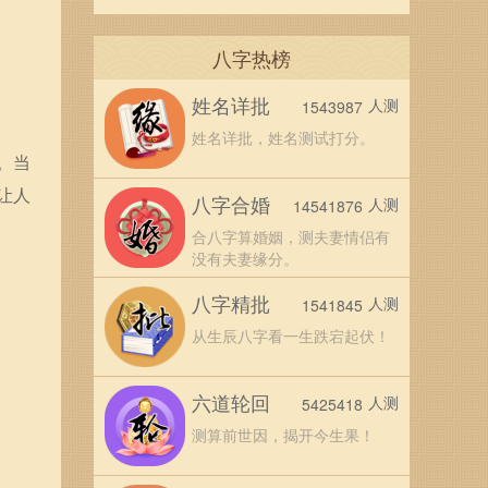
八字热榜
姓名详批
人测
1543987
姓名详批，姓名测试打分。
。当
让人
八字合婚
人测
14541876
合八字算婚姻，测夫妻情侣有
没有夫妻缘分。
八字精批
人测
1541845
从生辰八字看一生跌宕起伏！
六道轮回
人测
5425418
测算前世因，揭开今生果！