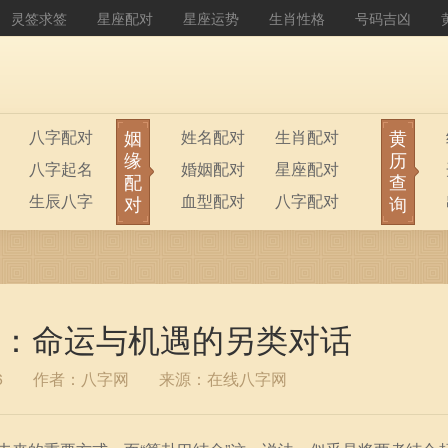
灵签求签
星座配对
星座运势
生肖性格
号码吉凶
姻
黄
八字配对
姓名配对
生肖配对
缘
历
八字起名
婚姻配对
星座配对
配
查
生辰八字
血型配对
八字配对
对
询
八字排盘
公司起名
：命运与机遇的另类对话
6
作者：八字网
来源：在线八字网