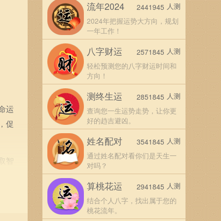
流年2024
人测
2441945
2024年把握运势大方向，规划
一年工作！
八字财运
人测
2571845
轻松预测您的八字财运时间和
方向！
测终生运
人测
2851845
命运
查询您一生运势走势，让你更
好的趋吉避凶。
，促
姓名配对
人测
3541845
通过姓名配对看你们是天生一
取智
对吗？
”不
算桃花运
人测
2941845
结合个人八字，找出属于您的
桃花流年。
全依