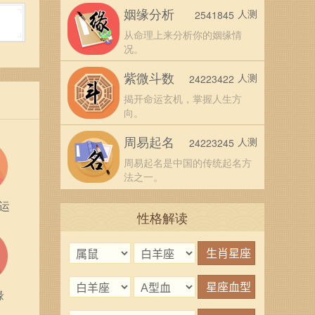
对自
姻缘分析
人测
2541845
从命理上来分析你的姻缘情
况。
己的
紫微斗数
人测
24223422
刻保
揭开命运玄机，掌握人生方
向。
起
周易起名
人测
24223245
选
周易起名是中国的传统起名方
法之一。
运
是通
性格解读
的精
缘