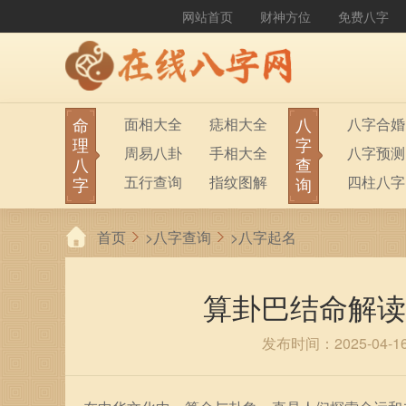
网站首页
财神方位
免费八字
命
八
面相大全
痣相大全
八字合婚
理
字
周易八卦
手相大全
八字预测
八
查
五行查询
指纹图解
四柱八字
字
询
生男生女
称骨算命
六十甲子
首页
>
八字查询
>
八字起名
前世今生
塔罗占卜
八字财运
紫微斗数
梅花易数
算卦巴结命解读
发布时间：2025-04-1