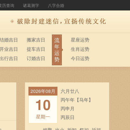
黄历查询
诸葛测字
八字合婚
流
结婚吉日
搬家吉日
星座运势
年
开业吉日
提车吉日
生肖运势
运
出行吉日
订婚吉日
今日运势
势
2026年08月
六月廿八
10
丙午年【马年】
丙申月
星期一
丙辰日
嫁娶
出火
拆卸
祭祀
祈福