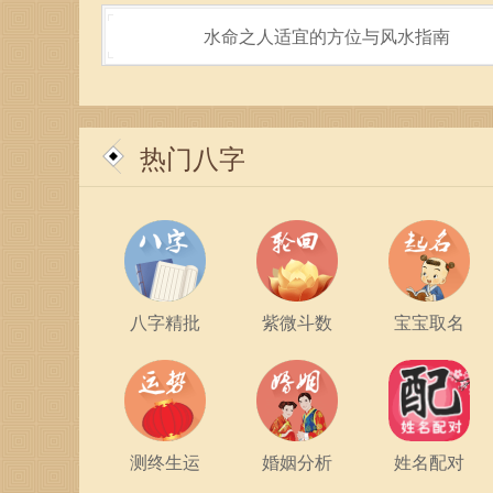
赖命运的安排，而是通过算卦这种形式，与自己的
水命之人适宜的方位与风水指南
我的审视，促使他们更好地把握住机会，实现自我
在理解“算卦巴结命”的过程中，重要的是要认识
努力，理性的选择，依然可以在复杂的环境中开辟
热门八字
持对未来的敬畏与期待，不断提升自我，迎接新的
最后，需要注意的是，算卦巴结命这一过程并不应
伏，运用传统智慧为我们的生活服务，而不是让它
择，更是一次自我反思的机会，帮助我们在追寻梦
八字精批
紫微斗数
宝宝取名
总之，算卦巴结命是一种把心理需求与传统文化相
过智慧与努力，找到通向明朗前景的路径。在这个
彩人生。
测终生运
婚姻分析
姓名配对