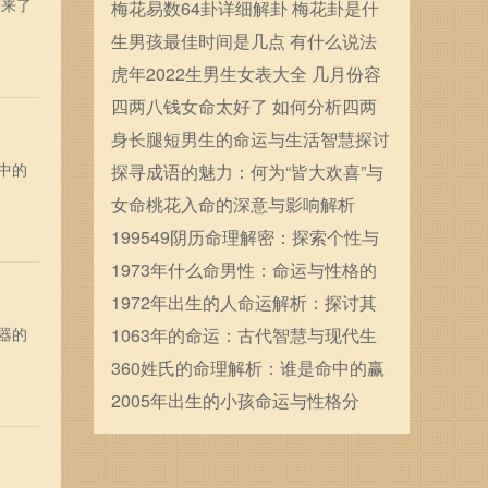
带来了
确定的
梅花易数64卦详细解卦 梅花卦是什
么
生男孩最佳时间是几点 有什么说法
虎年2022生男生女表大全 几月份容
易生男宝宝
四两八钱女命太好了 如何分析四两
八钱女命
身长腿短男生的命运与生活智慧探讨
中的
探寻成语的魅力：何为“皆大欢喜”与
“何乐而不为”？
女命桃花入命的深意与影响解析
199549阴历命理解密：探索个性与
命运的奥秘
1973年什么命男性：命运与性格的
深度解析
1972年出生的人命运解析：探讨其
器的
人生旅途的四季变迁
1063年的命运：古代智慧与现代生
活的对话
360姓氏的命理解析：谁是命中的赢
家？
2005年出生的小孩命运与性格分
析：揭秘八字中的奥秘