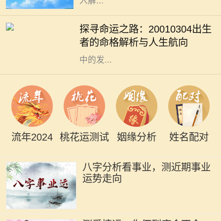
入解...
每个人的出生日期都带有独特的能
量，2001年3月4日出生者的命格同
探寻命运之路：20010304出生
样充满神秘和可能性。根据中国传统
者的命格解析与人生航向
命理学，这一日出生的人在他们一生
中的发...
流年2024
桃花运测试
姻缘分析
姓名配对
八字分析看事业，测近期事业
运势走向