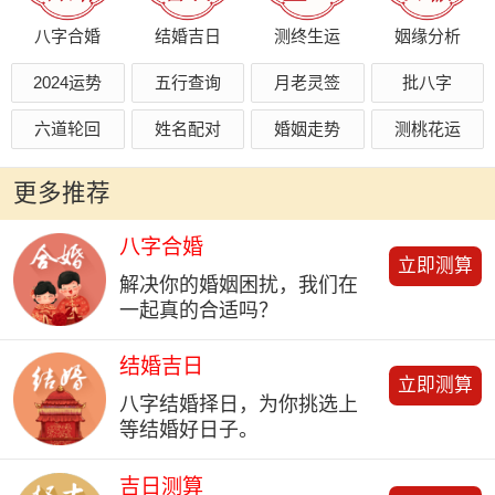
八字合婚
结婚吉日
测终生运
姻缘分析
2024运势
五行查询
月老灵签
批八字
六道轮回
姓名配对
婚姻走势
测桃花运
更多推荐
八字合婚
立即测算
解决你的婚姻困扰，我们在
一起真的合适吗？
结婚吉日
立即测算
八字结婚择日，为你挑选上
等结婚好日子。
吉日测算