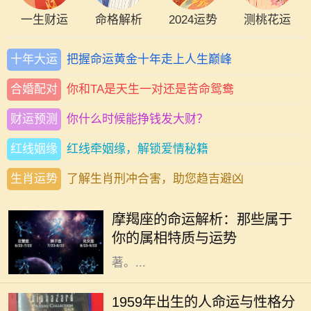
一生财运
命格解析
2024运势
测桃花运
十年大运
把握命运黄金十年走上人生巅峰
合婚配对
你和TA是天生一对还是苦命鸳鸯
财运预测
你什么时候能挣钱发大财？
红线姻缘
红线牵姻缘，解锁爱情秘籍
生肖运势
了解生肖刑冲合害，助您趋吉避凶
摩羯座，作为十二星座中的代表之
一，拥有稳定、务实和坚韧的个性特
摩羯座的命运解析：那些属于
征。出生在12月22日至1月19日之间
你的属相特质与运势
的人，其命运受摩羯座的影响尤为显
著。...
每个人的命运都与其出生年份密切相
关，尤其是在中国传统文化中，命理
1959年出生的人命运与性格分
学以其独特的视角解析人生轨迹。