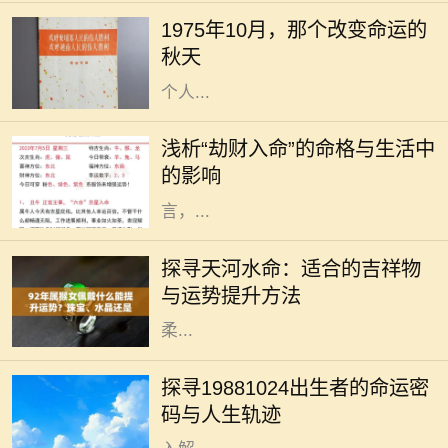
褪去夏日的喧嚣，进入一种宁静的状
1975年10月，那个改变命运的
态。在这样一个季节，很多人都感受
秋天
到了一种新的开始，尤其是在家庭和
个人...
在命理学中，劫财是一种不容忽视的
重要因素。它不仅代表着某种特定的
浅析“劫财入命”的命格与生活中
命格，还暗示着个人在财富和人际关
的影响
系方面的特征。特别是对于女性而
言，...
在中华传统文化中，五行理论对人的
命运影响深远，不同的命格对应着不
探寻天河水命：适合的吉祥物
同的性格特点和适合的吉祥物。天河
与运势提升方法
水命，作为五行命格的一种，代表着
柔...
每一个出生日期都蕴含着特定的宇宙
能量，1988年10月24日出生的人，
探寻19881024出生者的命运密
更是承载着独特的命运密码。根据生
码与人生轨迹
肖、五行和星象的分析，我们可以深