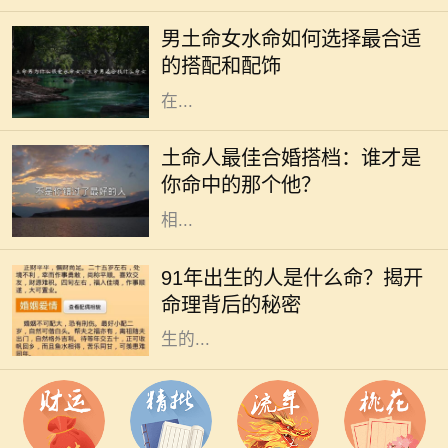
要的概念。每个人的出生日期都会对
男土命女水命如何选择最合适
应到五行金木水火土中的一种或几种
的搭配和配饰
属性。男土命与女水命的组合，虽然
在...
在五行属性中，土命人依赖于大地的
稳定与包容，象征着踏实和稳重。对
土命人最佳合婚搭档：谁才是
于土命人来说，选择合适的伴侣不仅
你命中的那个他？
是一种情感的需求，更是从五行相生
相...
在中国传统的命理学中，出生年份常
常被视为一个人命运的重要标志。
91年出生的人是什么命？揭开
1991年作为农历的羊年，其命格特征
命理背后的秘密
与性格特点备受关注。那么，91年出
生的...