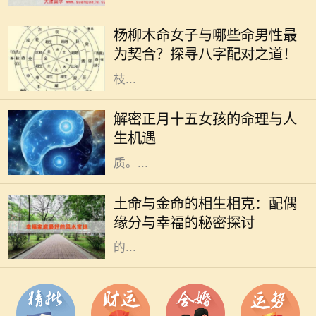
在中国传统文化中，八字命理一直占
据着重要地位。尤其是对于男女配对
杨柳木命女子与哪些命男性最
的研究，更是深入人心。杨柳木命的
为契合？探寻八字配对之道！
女性独特而柔和，她们如同春天的柳
枝...
正月十五，元宵节，是中国农历新年
的重要节日，也是象征着团圆和希望
解密正月十五女孩的命理与人
的时刻。在这个特别的日子出生的女
生机遇
孩，被赋予了独特的命理与人生特
质。...
在中国传统命理学中，五行学说是理
解人与人之间关系的重要工具。土命
土命与金命的相生相克：配偶
与金命的结合，不仅仅是一种命理组
缘分与幸福的秘密探讨
合，更是深藏着生活哲学和感情智慧
的...