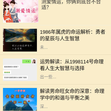
测爱情运，你俩到底合不合
适？
1986年出生的属虎人，属于丙寅年，
丙火之年使得这一年出生的虎年人性
1986年属虎的命运解析：勇者
格外向、热情，充满活力。他们天生
的星辰与人生智慧
具有领导能力，勇敢无畏，善于探索
未...
在中国传统文化中，命理被认为是了
解一个人一生运势的重要方式。
运势解读：从1998114号命理
1998114号命，代表了特定的生辰八
看人生大智慧与选择
字组合，透过其分析，我们能够解析
出一些...
在中国传统命理学中，男女命的旺相
与否不仅关乎个人的命运，也与家
解读男命旺女命的深意：命理
庭、事业等各方面有着密切的关系。
学中的和谐与平衡之美
特别是“男命旺女命”的说法，蕴藏着
深...
在命理学中，五行理论是一个非常重