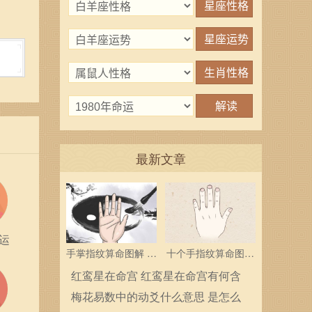
最新文章
运
手掌指纹算命图解 三
十个手指纹算命图解
个斗多为中层领导
分析指纹算命是什么
红鸾星在命宫 红鸾星在命宫有何含
义
梅花易数中的动爻什么意思 是怎么