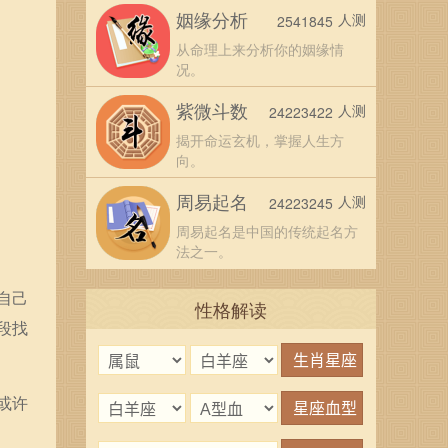
姻缘分析
人测
2541845
从命理上来分析你的姻缘情
况。
紫微斗数
人测
24223422
揭开命运玄机，掌握人生方
向。
周易起名
人测
24223245
周易起名是中国的传统起名方
法之一。
自己
性格解读
段找
或许