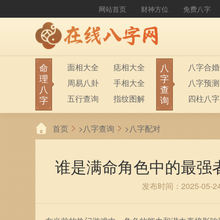
网站首页
财神方位
免费八字
命
八
面相大全
痣相大全
八字合婚
理
字
周易八卦
手相大全
八字预测
八
查
五行查询
指纹图解
四柱八字
字
询
生男生女
称骨算命
六十甲子
首页
>
八字查询
>
八字配对
前世今生
塔罗占卜
八字财运
紫微斗数
梅花易数
谁是满命角色中的最强
发布时间：2025-05-2