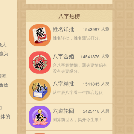
八字热榜
姓名详批
人测
1543987
姓名详批，姓名测试打分。
能大
能为
八字合婚
人测
14541876
合八字算婚姻，测夫妻情侣有
没有夫妻缘分。
频率
八字精批
人测
1541845
命效
从生辰八字看一生跌宕起伏！
的
六道轮回
人测
5425418
整体的
测算前世因，揭开今生果！