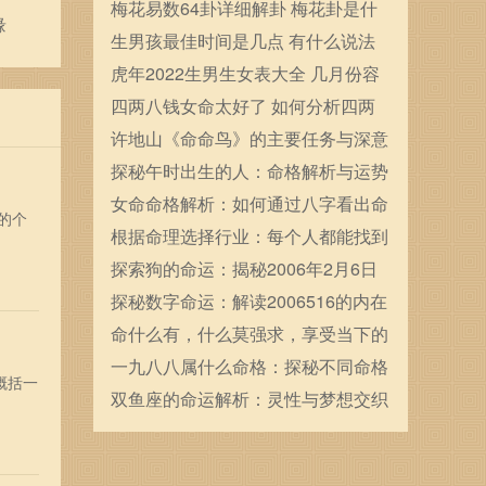
确定的
梅花易数64卦详细解卦 梅花卦是什
缘
么
生男孩最佳时间是几点 有什么说法
虎年2022生男生女表大全 几月份容
易生男宝宝
四两八钱女命太好了 如何分析四两
八钱女命
许地山《命命鸟》的主要任务与深意
探讨
探秘午时出生的人：命格解析与运势
展望
女命命格解析：如何通过八字看出命
的个
运轨迹
根据命理选择行业：每个人都能找到
属于自己的职场之路
探索狗的命运：揭秘2006年2月6日
出生犬的性格与运势
探秘数字命运：解读2006516的内在
玄机
命什么有，什么莫强求，享受当下的
美好与平淡生活
一九八八属什么命格：探秘不同命格
概括一
的性格与人生轨迹
双鱼座的命运解析：灵性与梦想交织
的星座人生