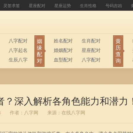
灵签求签
星座配对
星座运势
生肖性格
号码吉凶
姻
黄
八字配对
姓名配对
生肖配对
缘
历
八字起名
婚姻配对
星座配对
配
查
生辰八字
血型配对
八字配对
对
询
八字排盘
公司起名
者？深入解析各角色能力和潜力
4
作者：八字网
来源：在线八字网