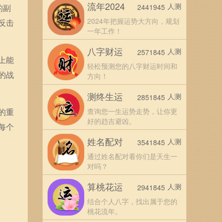
流年2024
人测
的副
2441945
2024年把握运势大方向，规划
反击
一年工作！
八字财运
人测
2571845
上能
轻松预测您的八字财运时间和
的战
方向！
测终生运
人测
2851845
的重
查询您一生运势走势，让你更
好的趋吉避凶。
每个
姓名配对
人测
3541845
通过姓名配对看你们是天生一
对吗？
算桃花运
人测
2941845
结合个人八字，找出属于您的
桃花流年。