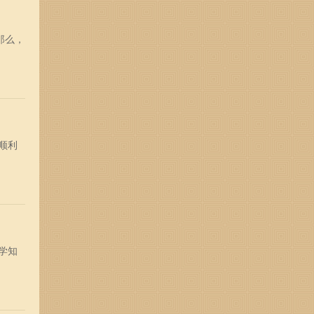
那么，
顺利
学知