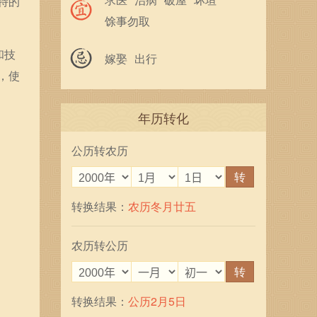
特的
馀事勿取
和技
嫁娶
出行
，使
年历转化
公历转农历
转
转换结果：
农历冬月廿五
农历转公历
转
转换结果：
公历2月5日