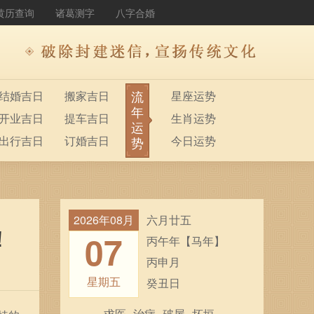
黄历查询
诸葛测字
八字合婚
流
结婚吉日
搬家吉日
星座运势
年
开业吉日
提车吉日
生肖运势
运
出行吉日
订婚吉日
今日运势
势
2026年08月
六月廿五
！
07
丙午年【马年】
丙申月
星期五
癸丑日
求医
治病
破屋
坏垣