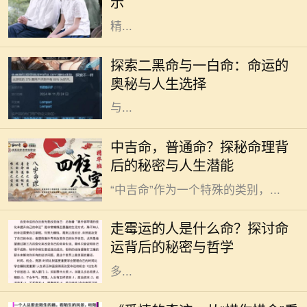
示
里并不讨论政治，而是从个人命运和
精...
在命理学中，每个人的命运都被认为
与其出生时的八字密切相关。而在这
探索二黑命与一白命：命运的
些八字中，尤其是二黑命和一白命这
奥秘与人生选择
两种命理类型，常常引起人们的关注
与...
在中国传统命理学中，人们常常将自
中吉命，普通命？探秘命理背
己的命运与生辰八字联系在一起，其
后的秘密与人生潜能
中“吉”和“凶”是最为常见的分类。而
“中吉命”作为一个特殊的类别，...
在我们的生活中，总会遇到一些人，
他们似乎总是与霉运相伴，无论是事
走霉运的人是什么命？探讨命
业、感情还是健康，似乎都在不断遭
运背后的秘密与哲学
遇挫折和不顺。这样的现象引发了许
多...
在这个快节奏的时代，爱情似乎变得
越来越稀薄。然而，在某些情感的角