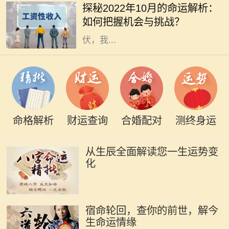
探秘2022年10月的命运解析：
着不可忽视的影响。2022年10月，
如何把握机会与挑战？
正值秋季的深处，各种能量此起彼
伏，我...
命格解析
财运查询
合婚配对
测终身运
从生辰全面解读您一生运势变
化
宿命轮回，查你的前世，解今
生命运情缘