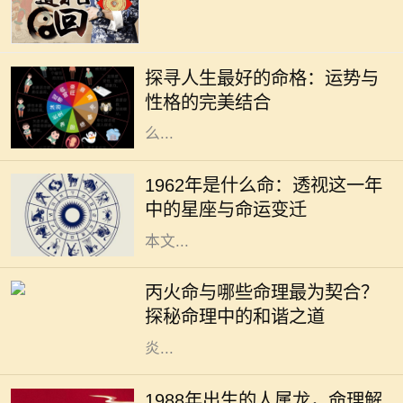
在我们的人生旅途中，命格的好坏常
常被视为命运的关键。一个良好的命
探寻人生最好的命格：运势与
格能够为我们带来顺遂的机遇、丰盈
性格的完美结合
的财运和良好的社会关系，但究竟什
么...
1962年，对于许多人而言，是一个精
彩纷呈的年份。年头的寒风乍起，带
1962年是什么命：透视这一年
来了新的希望和挑战。在这个年份
中的星座与命运变迁
中，许多星座将迎来命运的转折点。
本文...
在中国的命理学中，五行相生相克的
理论是理解人与人之间关系的重要基
丙火命与哪些命理最为契合？
础。其中，丙火命的人，因其性格热
探秘命理中的和谐之道
情、光明积极而备受瞩目。他们如同
炎...
在中华文化中，生肖是一个重要的传
统概念，每一个生肖都蕴含着独特的
1988年出生的人属龙，命理解