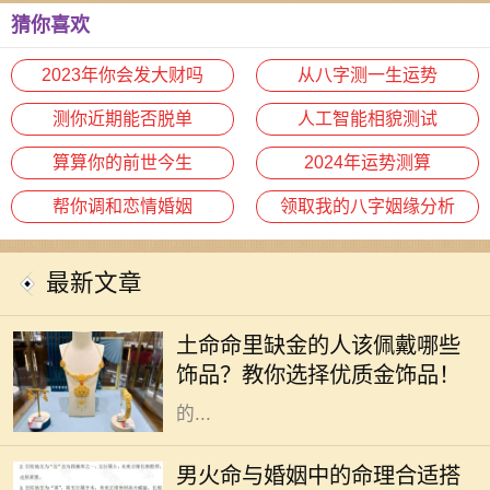
猜你喜欢
2023年你会发大财吗
从八字测一生运势
测你近期能否脱单
人工智能相貌测试
算算你的前世今生
2024年运势测算
帮你调和恋情婚姻
领取我的八字姻缘分析
最新文章
在中国传统文化中，五行之说深深扎
根于人们的生活与信仰之中。五行分
土命命里缺金的人该佩戴哪些
别是金、木、水、火、土，每一个人
饰品？教你选择优质金饰品！
的命理中都有其主导的元素。有些人
的...
命理学在中国传统文化中占据着重要
的地位，尤其是在婚姻选择上。对于
男火命与婚姻中的命理合适搭
男火命来说，选择合适的命理搭配非