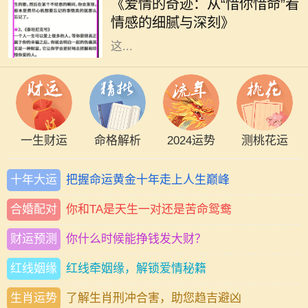
《爱情的奇迹：从“惜你惜命”看
落，却依旧有一种深沉而细腻的情感
情感的细腻与深刻》
在悄然滋长。那就是“惜你惜命”。
这...
一生财运
命格解析
2024运势
测桃花运
十年大运
把握命运黄金十年走上人生巅峰
合婚配对
你和TA是天生一对还是苦命鸳鸯
财运预测
你什么时候能挣钱发大财？
红线姻缘
红线牵姻缘，解锁爱情秘籍
生肖运势
了解生肖刑冲合害，助您趋吉避凶
在命理学中，每个人的生日都承载着