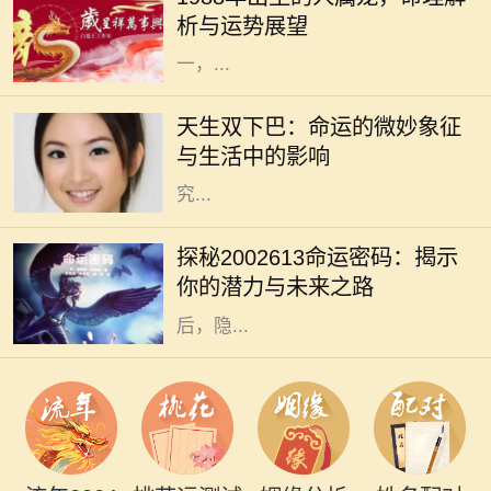
性格特征和命理意义。1988年出生的
析与运势展望
人，生肖属龙。龙作为十二生肖之
一，...
在我们的生活中，外貌常常是人们最
先注意到的特点之一。双下巴，作为
天生双下巴：命运的微妙象征
一种常见的面部特征，通常被视作审
与生活中的影响
美上的“瑕疵”。然而，天生双下巴
究...
在中国传统命理学中，数字常常承载
着深厚的文化象征与个人命运的微妙
探秘2002613命运密码：揭示
联系。今天我们将要探讨的数字是
你的潜力与未来之路
2002613，这个单一的数字组合背
后，隐...