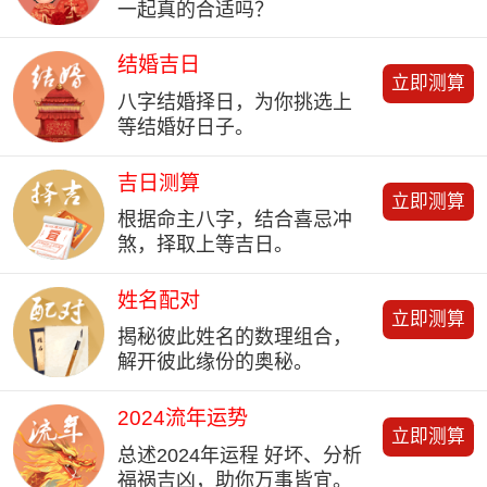
一起真的合适吗？
结婚吉日
立即测算
八字结婚择日，为你挑选上
等结婚好日子。
吉日测算
立即测算
根据命主八字，结合喜忌冲
煞，择取上等吉日。
姓名配对
立即测算
揭秘彼此姓名的数理组合，
解开彼此缘份的奥秘。
2024流年运势
立即测算
总述2024年运程 好坏、分析
福祸吉凶，助你万事皆宜。