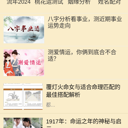
流年2024
桃花运测试
姻缘分析
姓名配对
八字分析看事业，测近期事业
运势走向
测爱情运，你俩到底合不合
适？
在中国传统命理学中，命理之间的配
合常常决定了一个人的运势与生活发
覆灯火命女与适合命理匹配的
展。而覆灯火命女作为独特的命理类
最佳搭配解析
型，其性格特征、人生观念和价值观
都...
1917年，这一年在历史的长河中显得
格外引人注目。在这一年中，发生了
1917年：命运之年的神秘与启
许多影响深远的事件，尽管我们在这