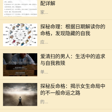
配详解
常关键，这可以影响到感情的和谐与
家...
在中国传统文化中，命理学作为一门
古老的学问，深受人们的关注。每个
探秘命理：根据日期解读你的
人的生辰八字、出生日期，都会对其
命格，发现隐藏的自我
命格产生显著的影响。不同的日期对
应...
在现代社会中，越来越多的人开始关
注生活质量和内心的宁静。其中，有
爱清扫的男人：生活中的追求
一种特别的现象引起了我们的注意：
与自我救赎
那些热爱清扫的男人。他们并不是简
单...
在命理学中，命格通常是指一个人根
据其出生时间、地点所形成的命局。
探秘反命格：揭示女生命局中
然而，什么是反命格呢？简单来说，
的不一般命运之路
反命格是指与传统命局形成鲜明对照
的...
在瞬息万变的时代，掌握运势的变迁
对我们的生活、工作和人际关系都有