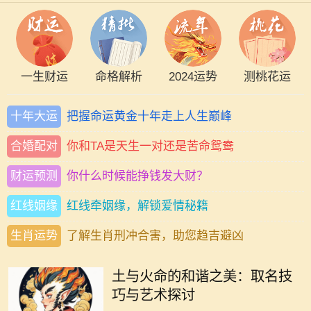
一生财运
命格解析
2024运势
测桃花运
十年大运
把握命运黄金十年走上人生巅峰
合婚配对
你和TA是天生一对还是苦命鸳鸯
财运预测
你什么时候能挣钱发大财？
红线姻缘
红线牵姻缘，解锁爱情秘籍
生肖运势
了解生肖刑冲合害，助您趋吉避凶
在中国传统命理学中，五行理论被广
泛应用，土和火作为其中两种重要元
土与火命的和谐之美：取名技
素，各自富有独特的特征与寓意。土
巧与艺术探讨
蕴含着稳重、包容和滋养，象征着安