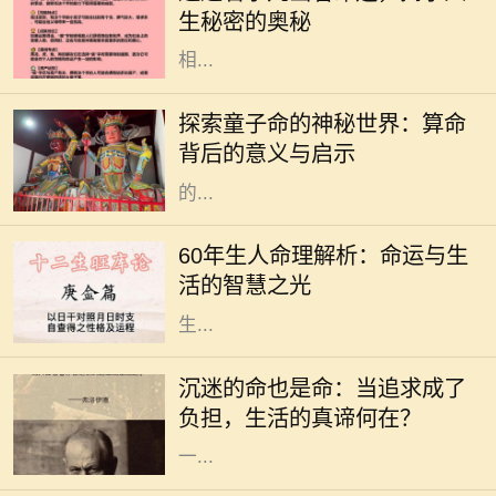
生秘密的奥秘
字的笔画数，常被认为与其五行属性
相...
在中国传统文化中，算命是一门古老
而神秘的艺术，涉及到命理、五行、
探索童子命的神秘世界：算命
阴阳等多种哲学原理。童子命，作为
背后的意义与启示
其中的一个重要概念，常常引发人们
的...
在中国传统文化中，命理学是一门博
大精深的学问。对于1960年出生的
60年生人命理解析：命运与生
人，俗称“60年生人”，他们的命理特
活的智慧之光
征，往往吸引着众多人的关注。根据
生...
在这个快速发展的社会中，许多人为
了追求自己的兴趣与爱好，甚至是事
沉迷的命也是命：当追求成了
业，不惜陷入沉迷的状态。沉迷看似
负担，生活的真谛何在？
是对某件事的热爱，但当热爱演变为
一...
在中国传统命理学中，五行是理解命
运的重要工具。五行分别为金、木、