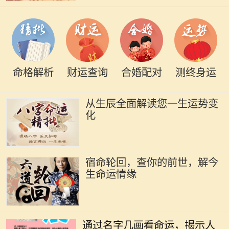
命格解析
财运查询
合婚配对
测终身运
从生辰全面解读您一生运势变
化
宿命轮回，查你的前世，解今
生命运情缘
在中华文化中，名字不仅承载了父母
的期望和美好寓意，更在某种程度上
通过名字几画看命运，揭示人
与一个人的命运息息相关。特别是名