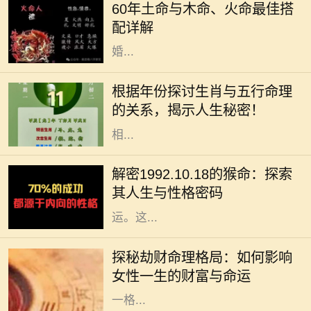
60年土命与木命、火命最佳搭
是常被讨论的一类。这种讨论不仅涉
配详解
及到个人命理，还影响着人际关系、
婚...
在中国传统文化中，生肖和五行是命
理学中两个重要的元素。每一个生肖
根据年份探讨生肖与五行命理
年都有其独特的五行属性，这不仅影
的关系，揭示人生秘密！
响着个人的性格特征，还与命运息息
相...
在中华文化中，十二生肖不仅仅是一
种标志，更蕴含着丰富的哲学和人生
解密1992.10.18的猴命：探索
智慧。我们今天要探讨的是1992年
其人生与性格密码
10月18日出生的猴命人的性格与命
运。这...
在命理学中，劫财格局常常被视为一
种特殊的命理趋势，尤其对女性而
探秘劫财命理格局：如何影响
言，它不仅影响着她的财富，还深刻
女性一生的财富与命运
影响着她的生活与人际关系。了解这
一格...