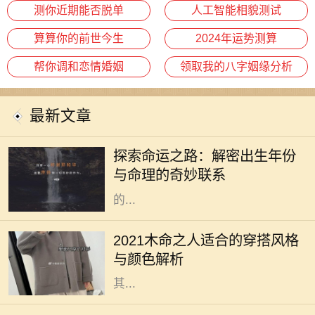
测你近期能否脱单
人工智能相貌测试
算算你的前世今生
2024年运势测算
帮你调和恋情婚姻
领取我的八字姻缘分析
最新文章
在中国传统文化中，命理学一直扮演
着重要的角色。古人相信，一个人出
探索命运之路：解密出生年份
生的年份、月份、日期和时辰直接影
与命理的奇妙联系
响着他们的命运。而其中，出生年份
的...
2021年是农历辛丑年，对于木命的人
而言，这一年的穿搭选择直接影响着
2021木命之人适合的穿搭风格
他们的气场与运势。木命属于五行中
与颜色解析
的一种，象征着生长、旺盛与活力，
其...
在中国传统命理学中，每个人的命格
都是不同的，而土命、木命和火命则