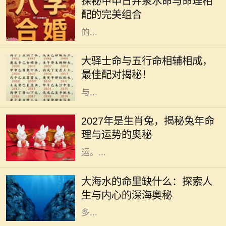
探秘甲申日井泉水命与命理相
征的内涵和特质，使得它在众多命格
配的完美组合
中拥有独特的魅力和影响力。命理学
的...
在命理学中，不同命格之间的相互关
系和配合极为重要。大驿士命是一种
大驿士命与五行命相辅相成，
独特的命格，它以其强烈的适应能力
最佳配对揭秘！
和创新精神而著称。然而，只有当它
与...
2027年即将到来，而在这一年里，生
肖兔将再次成为人们关注的焦点。兔
2027年是生肖兔，揭秘兔年命
年象征着温和、机灵、祥和的特质，
理与运势的奥秘
许多人都希望能够在兔年中收获好
运。...
大海是浩瀚而深邃的象征，它既神秘
又富有吸引力，充满了无限的可能与
大海水的命里缺什么：探索人
冒险。然而，正如海水在我们生活中
生与内心的深海奥秘
的重要性一样，它的深处也隐藏着许
多...