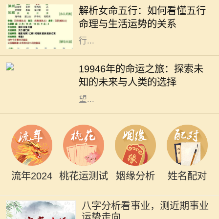
解析女命五行：如何看懂五行
水、火、土，它们相互生克，影响着
命理与生活运势的关系
每个人的命运。特别是女性命理，五
行...
19946年的命运之旅：探索未知的未
来与人类的选择 19946年，这一年在
19946年的命运之旅：探索未
人类历史的长河中似乎显得异常遥
知的未来与人类的选择
远。若我们从今日的视角向未来展
望...
流年2024
桃花运测试
姻缘分析
姓名配对
八字分析看事业，测近期事业
运势走向