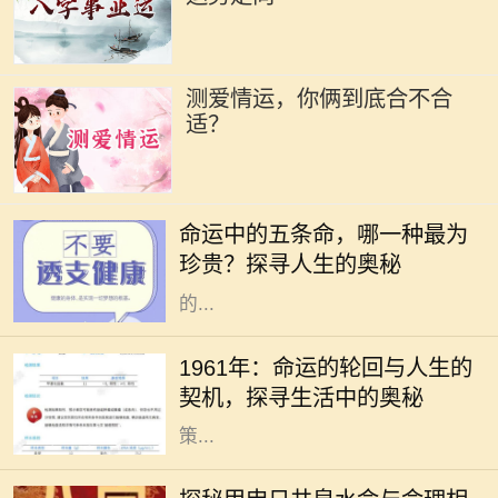
测爱情运，你俩到底合不合
适？
在人生的旅途中，我们每个人都在不
断探索自身的命运，而命运通常被视
命运中的五条命，哪一种最为
为未知而神秘。在中国文化中，“五
珍贵？探寻人生的奥秘
条命”是一个富有哲理性的概念，指
的...
1961年，这是一个在历史长河中略显
平淡却又值得我们深思的年份。在这
1961年：命运的轮回与人生的
一年，许多人经历了生命中的重大转
契机，探寻生活中的奥秘
折，也采取了改变人生方向的重要决
策...
在庞大的命理学世界中，甲申日井泉
水命是其中的一颗璀璨明珠。它所象