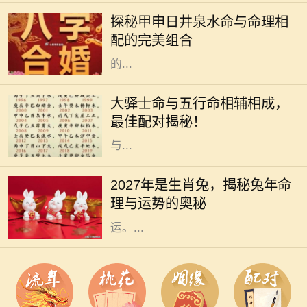
水命是其中的一颗璀璨明珠。它所象
探秘甲申日井泉水命与命理相
征的内涵和特质，使得它在众多命格
配的完美组合
中拥有独特的魅力和影响力。命理学
的...
在命理学中，不同命格之间的相互关
系和配合极为重要。大驿士命是一种
大驿士命与五行命相辅相成，
独特的命格，它以其强烈的适应能力
最佳配对揭秘！
和创新精神而著称。然而，只有当它
与...
2027年即将到来，而在这一年里，生
肖兔将再次成为人们关注的焦点。兔
2027年是生肖兔，揭秘兔年命
年象征着温和、机灵、祥和的特质，
理与运势的奥秘
许多人都希望能够在兔年中收获好
运。...