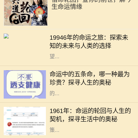
生命运情缘
19946年的命运之旅：探索未知的未
来与人类的选择 19946年，这一年在
19946年的命运之旅：探索未
人类历史的长河中似乎显得异常遥
知的未来与人类的选择
远。若我们从今日的视角向未来展
望...
在人生的旅途中，我们每个人都在不
断探索自身的命运，而命运通常被视
命运中的五条命，哪一种最为
为未知而神秘。在中国文化中，“五
珍贵？探寻人生的奥秘
条命”是一个富有哲理性的概念，指
的...
1961年，这是一个在历史长河中略显
平淡却又值得我们深思的年份。在这
1961年：命运的轮回与人生的
一年，许多人经历了生命中的重大转
契机，探寻生活中的奥秘
折，也采取了改变人生方向的重要决
策...
在庞大的命理学世界中，甲申日井泉