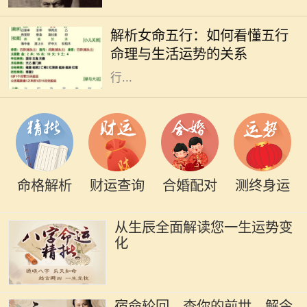
在中国传统命理学中，五行是理解命
运的重要工具。五行分别为金、木、
解析女命五行：如何看懂五行
水、火、土，它们相互生克，影响着
命理与生活运势的关系
每个人的命运。特别是女性命理，五
行...
命格解析
财运查询
合婚配对
测终身运
从生辰全面解读您一生运势变
化
宿命轮回，查你的前世，解今