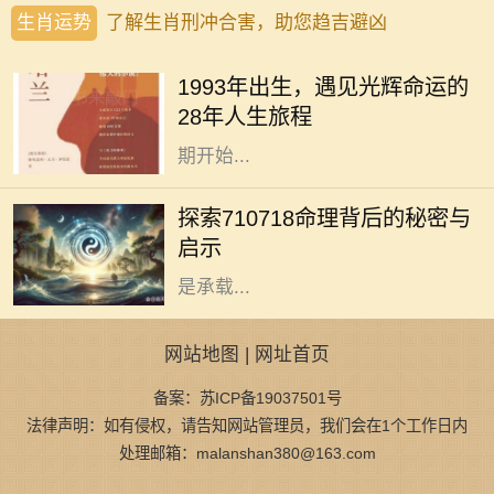
生肖运势
了解生肖刑冲合害，助您趋吉避凶
每个人的出生日期都有其独特的命
运，而19770108这个日期不仅仅是
1993年出生，遇见光辉命运的
一个简单的数字，它承载着一个独特
28年人生旅程
灵魂的故事与经历。从这个特定的日
期开始...
在中国传统命理学中，数字具有独特
而深远的含义。710718这一数字组
探索710718命理背后的秘密与
合，常常让人充满好奇与探索的欲
启示
望。它不仅仅是一个简单的数字，更
是承载...
网站地图
|
网址首页
备案：苏ICP备19037501号
法律声明：如有侵权，请告知网站管理员，我们会在1个工作日内
处理邮箱：malanshan380@163.com