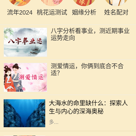
流年2024
桃花运测试
姻缘分析
姓名配对
八字分析看事业，测近期事业
运势走向
测爱情运，你俩到底合不合
适？
大海是浩瀚而深邃的象征，它既神秘
又富有吸引力，充满了无限的可能与
大海水的命里缺什么：探索人
冒险。然而，正如海水在我们生活中
生与内心的深海奥秘
的重要性一样，它的深处也隐藏着许
多...
在中国传统命理学中，五行理论被广
泛应用，土和火作为其中两种重要元