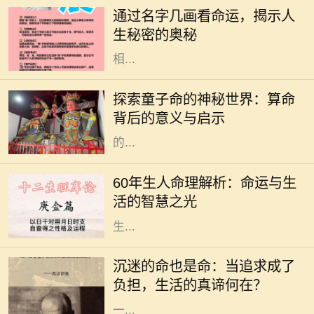
的期望和美好寓意，更在某种程度上
通过名字几画看命运，揭示人
与一个人的命运息息相关。特别是名
生秘密的奥秘
字的笔画数，常被认为与其五行属性
相...
在中国传统文化中，算命是一门古老
而神秘的艺术，涉及到命理、五行、
探索童子命的神秘世界：算命
阴阳等多种哲学原理。童子命，作为
背后的意义与启示
其中的一个重要概念，常常引发人们
的...
在中国传统文化中，命理学是一门博
大精深的学问。对于1960年出生的
60年生人命理解析：命运与生
人，俗称“60年生人”，他们的命理特
活的智慧之光
征，往往吸引着众多人的关注。根据
生...
在这个快速发展的社会中，许多人为
了追求自己的兴趣与爱好，甚至是事
沉迷的命也是命：当追求成了
业，不惜陷入沉迷的状态。沉迷看似
负担，生活的真谛何在？
是对某件事的热爱，但当热爱演变为
一...