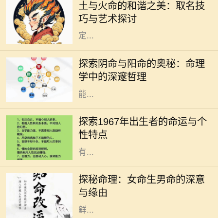
土与火命的和谐之美：取名技
素，各自富有独特的特征与寓意。土
巧与艺术探讨
蕴含着稳重、包容和滋养，象征着安
定...
在中华传统文化中，命理学拥有悠久
的历史，而其中的阴命和阳命是两个
探索阴命与阳命的奥秘：命理
重要的概念。了解它们的区别不仅可
学中的深邃哲理
以帮助我们更好地认识自身命运，还
能...
1967年，正值中国文化大革命的风起
云涌之际，这一年的出生者常被称为
探索1967年出生者的命运与个
“火羊”。与其他年份的命理学特点相
性特点
比，火羊年的人在性格与命运上都
有...
在中国传统命理学中，命理是研究一
个人命运的学问，其中包含了阴阳五
探秘命理：女命生男命的深意
行、生辰八字等深奥的理论。而“女
与缘由
命生男命”这一说法，深入人心，却
鲜...
2000年是一个特别的年份，这一年出