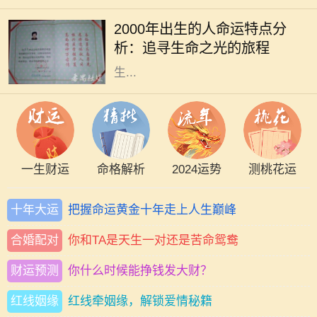
生的人被称为“千禧一代”，他们具有
2000年出生的人命运特点分
独特的命运特征和生活经历。在此篇
析：追寻生命之光的旅程
文章中，我们将深入探讨2000年出
生...
一生财运
命格解析
2024运势
测桃花运
十年大运
把握命运黄金十年走上人生巅峰
合婚配对
你和TA是天生一对还是苦命鸳鸯
财运预测
你什么时候能挣钱发大财？
红线姻缘
红线牵姻缘，解锁爱情秘籍