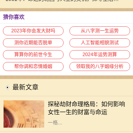
的奥秘
猜你喜欢
2023年你会发大财吗
从八字测一生运势
测你近期能否脱单
人工智能相貌测试
算算你的前世今生
2024年运势测算
帮你调和恋情婚姻
领取我的八字姻缘分析
最新文章
在命理学中，劫财格局常常被视为一
种特殊的命理趋势，尤其对女性而
探秘劫财命理格局：如何影响
言，它不仅影响着她的财富，还深刻
女性一生的财富与命运
影响着她的生活与人际关系。了解这
一格...
在中华文化中，名字不仅承载了父母