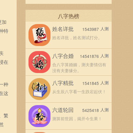
八字热榜
更加
姓名详批
人测
1543987
种特
姓名详批，姓名测试打分。
疾
八字合婚
人测
14541876
浸在
合八字算婚姻，测夫妻情侣有
没有夫妻缘分。
八字精批
人测
1541845
一种
从生辰八字看一生跌宕起伏！
在这
六道轮回
人测
5425418
、繁
测算前世因，揭开今生果！
然