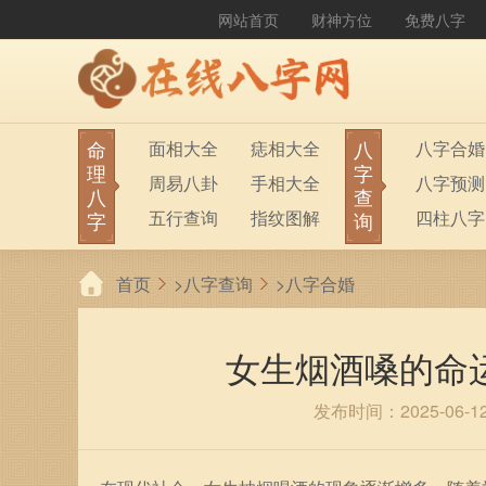
网站首页
财神方位
免费八字
命
八
面相大全
痣相大全
八字合婚
理
字
周易八卦
手相大全
八字预测
八
查
五行查询
指纹图解
四柱八字
字
询
生男生女
称骨算命
六十甲子
首页
>
八字查询
>
八字合婚
前世今生
塔罗占卜
八字财运
紫微斗数
梅花易数
女生烟酒嗓的命
发布时间：2025-06-1