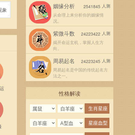
姻缘分析
人测
2541845
现象
从命理上来分析你的姻缘情
况。
紫微斗数
人测
24223422
揭开命运玄机，掌握人生方
向。
周易起名
人测
24223245
周易起名是中国的传统起名方
法之一。
运
性格解读
缘