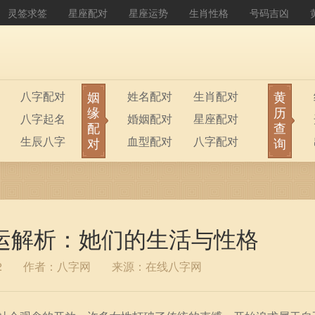
灵签求签
星座配对
星座运势
生肖性格
号码吉凶
姻
黄
八字配对
姓名配对
生肖配对
缘
历
八字起名
婚姻配对
星座配对
配
查
生辰八字
血型配对
八字配对
对
询
八字排盘
公司起名
运解析：她们的生活与性格
2
作者：八字网
来源：在线八字网