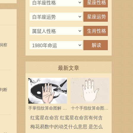
洞察
最新文章
判断
手掌指纹算命图解 三
十个手指纹算命图解
个斗多为中层领导
分析指纹算命是什么
红鸾星在命宫 红鸾星在命宫有何含
义
梅花易数中的动爻什么意思 是怎么