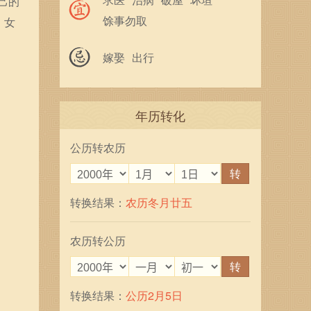
己的
馀事勿取
，女
嫁娶
出行
年历转化
公历转农历
转
转换结果：
农历冬月廿五
农历转公历
转
转换结果：
公历2月5日