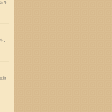
年出生
符，
生轨