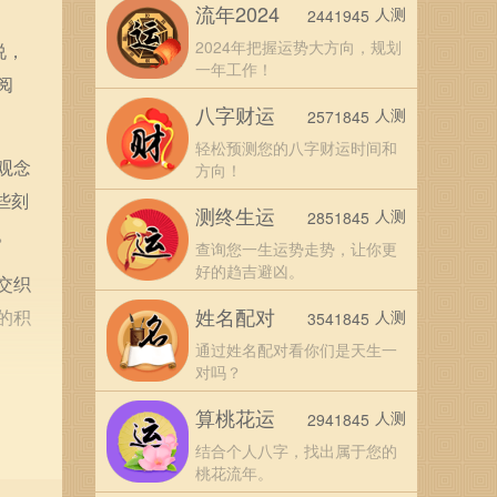
流年2024
人测
2441945
2024年把握运势大方向，规划
说，
一年工作！
阅
八字财运
人测
2571845
轻松预测您的八字财运时间和
观念
方向！
些刻
测终生运
人测
2851845
。
查询您一生运势走势，让你更
好的趋吉避凶。
交织
姓名配对
的积
人测
3541845
通过姓名配对看你们是天生一
对吗？
自由
算桃花运
人测
2941845
的日
结合个人八字，找出属于您的
桃花流年。