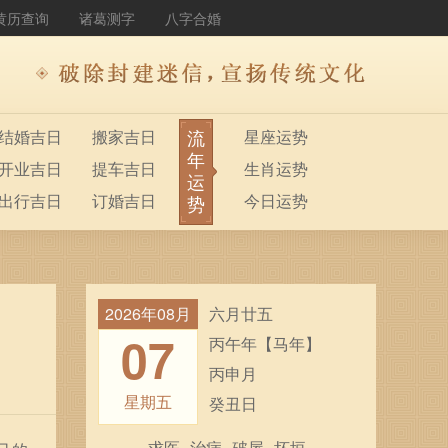
黄历查询
诸葛测字
八字合婚
流
结婚吉日
搬家吉日
星座运势
年
开业吉日
提车吉日
生肖运势
运
出行吉日
订婚吉日
今日运势
势
2026年08月
六月廿五
07
丙午年【马年】
丙申月
星期五
癸丑日
求医
治病
破屋
坏垣