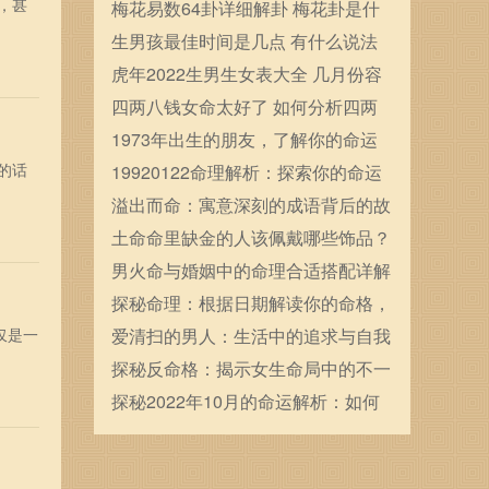
，甚
确定的
梅花易数64卦详细解卦 梅花卦是什
么
生男孩最佳时间是几点 有什么说法
虎年2022生男生女表大全 几月份容
易生男宝宝
四两八钱女命太好了 如何分析四两
八钱女命
1973年出生的朋友，了解你的命运
的话
和个性特征！
19920122命理解析：探索你的命运
与人生之路
溢出而命：寓意深刻的成语背后的故
事与人生哲学
土命命里缺金的人该佩戴哪些饰品？
教你选择优质金饰品！
男火命与婚姻中的命理合适搭配详解
探秘命理：根据日期解读你的命格，
仅是一
发现隐藏的自我
爱清扫的男人：生活中的追求与自我
救赎
探秘反命格：揭示女生命局中的不一
般命运之路
探秘2022年10月的命运解析：如何
把握机会与挑战？